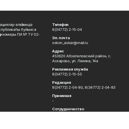
ациялар өлкәһендә
Телефон
еспубликаһы буйынса
8(34772) 2-15-04
кәү номеры ПИ № ТУ 02-
Эл. почта
oskon_askar@mail.ru
Адрес
453620 Абзелиловский район, с.
Аскарово, ул. Ленина, 14а
Рекламная служба
8(34772) 2-15-55
Редакция
8(34772) 2-04-80, 8(34772) 2-04-83
Приемная
-
Сотрудничество
8(34772) 2-04-80, 8(34772) 2-04-83
Отдел кадров
8(34772) 2-11-85