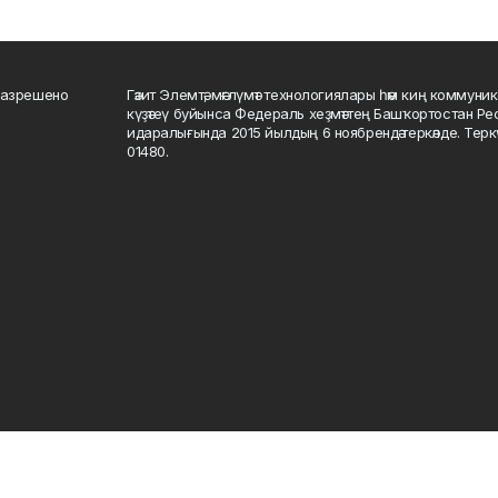
разрешено
Гәзит Элемтә, мәғлүмәт технологиялары һәм киң коммуник
күҙәтеү буйынса Федераль хеҙмәттең Башҡортостан Р
идаралығында 2015 йылдың 6 ноябрендә теркәлде. Тер
01480.