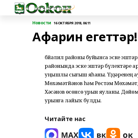
Новости
16 ОКТЯБРЯ 2018, 06:11
Афарин егеттәр!
Әбйәлил районы буйынса эске эшт
районында эске эштәр бүлектәре а
уңышлы сығыш яһаны. Үҙҙәренең а
Мөхәмәтйәнов һәм Рөстәм Мөхәмәтд
Хәсәнов өсөнсө урын яуланы. Дөйөм
урынға лайыҡ булды.
Читайте нас