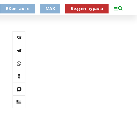
ВКонтакте
MAX
Беҙҙең турала