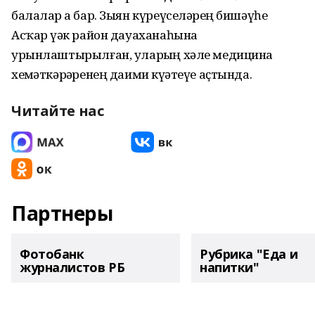
балалар ҙа бар. Зыян күреүселәрҙең бишәүһе
Асҡар үҙәк район дауаханаһына
урынлаштырылған, уларҙың хәле медицина
хеҙмәткәрҙәренең даими күҙәтеүе аҫтында.
Читайте нас
Партнеры
Фотобанк
Рубрика "Еда и
журналистов РБ
напитки"