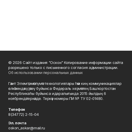
© 2026 Сайт издания "Оскон" Копирование информации сайта
разрешено только с письменного согласия администрации.
Об использовании персональных данных
Гәзит Элемтә, мәғлүмәт технологиялары һәм киң коммуникациялар
өлкәһендә күҙәтеү буйынса Федераль хеҙмәттең Башҡортостан
Республикаһы буйынса идаралығында 2015 йылдың 6
ноябрендә теркәлде. Теркәү номеры ПИ № ТУ 02-01480.
Телефон
8(34772) 2-15-04
Эл. почта
oskon_askar@mail.ru