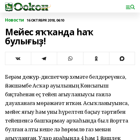
Новости
16 ОКТЯБРЯ 2018, 06:10
Мейес яҡҡанда һаҡ
булығыҙ!
Берҙәм дежур-диспетчер хеҙмәте белдереүенсә,
йәкшәмбе Асҡар ауылының Көнсығыш
биҫтәһенән еҫ тейеп ағыуланыусы ғаилә
дауаханаға мөрәжәғәт иткән. Асыҡланыуынса,
мейес яғыу һәм уны һүрелтеп баҫыу тәртибен
тейешенсә башҡармау арҡаһында был йортта
булған алты кеше лә һөрөмлө газ менән
ағыуланған. Улар араһында 4 һәм 1 йәшлек