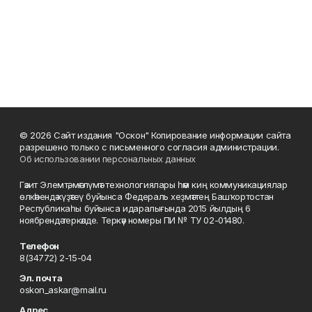
© 2026 Сайт издания "Оскон" Копирование информации сайта
разрешено только с письменного согласия администрации.
Об использовании персональных данных
Гәзит Элемтә, мәғлүмәт технологиялары һәм киң коммуникациялар
өлкәһендә күҙәтеү буйынса Федераль хеҙмәттең Башҡортостан
Республикаһы буйынса идаралығында 2015 йылдың 6
ноябрендә теркәлде. Теркәү номеры ПИ № ТУ 02-01480.
Телефон
8(34772) 2-15-04
Эл. почта
oskon_askar@mail.ru
Адрес