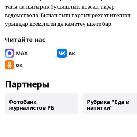
тағы ла нығыраҡ булышлыҡ итәсәк, тиҙәр
ведомствола. Бынан тыш тартыу рөхсәт ителгән
урындар исемлеген дә кәметеү ниәте бар.
Читайте нас
Партнеры
Фотобанк
Рубрика "Еда и
журналистов РБ
напитки"