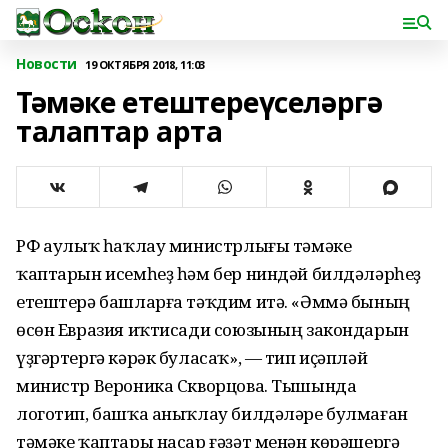
Новости
19 ОКТЯБРЯ 2018, 11:03
Тәмәке етештереүселәргә
талаптар арта
РФ Һаулыҡ һаҡлау министрлығы тәмәке
ҡаптарын исемһеҙ һәм бер ниндәй билдәләрһеҙ
етештерә башларға тәҡдим итә. «Әммә бының
өсөн Евразия иҡтисади союзының закондарын
үҙгәртергә кәрәк буласаҡ», — тип иҫәпләй
министр Вероника Скворцова. Тышында
логотип, башҡа аныҡлау билдәләре булмаған
тәмәке ҡаптары насар ғәҙәт менән көрәшергә