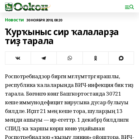
Новости
30 НОЯБРЯ 2018, 08:20
Ҡурҡыныс сир ҡалаларҙа
тиҙ тарала
Роспотребнадзор биргән мәғлүмәттәргә ярашлы,
республика ҡалаларында ВИЧ-инфекция бик тиҙ
тарала. Бөгөнгө көнгә Башҡортостанда 30721
кеше иммунодефицит вирусына дусар булыуы
билдәле. Иҫәптә 21 мең кеше тора, шуларҙың 13
меңдән ашыуы — ир-егеттәр. 1 декабрҙә билдәләнгән
СПИД-ҡа ҡаршы көрәш көнө уңайынан
Роспотребнадзор «ҡыҙыу линия» ойоштора. ВИЧ-