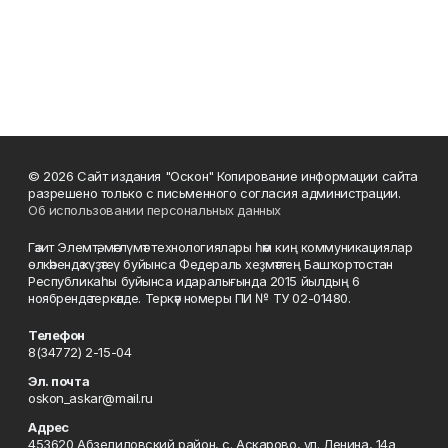
© 2026 Сайт издания "Оскон" Копирование информации сайта
разрешено только с письменного согласия администрации.
Об использовании персональных данных
Гәзит Элемтә, мәғлүмәт технологиялары һәм киң коммуникациялар
өлкәһендә күҙәтеү буйынса Федераль хеҙмәттең Башҡортостан
Республикаһы буйынса идаралығында 2015 йылдың 6
ноябрендә теркәлде. Теркәү номеры ПИ № ТУ 02-01480.
Телефон
8(34772) 2-15-04
Эл. почта
oskon_askar@mail.ru
Адрес
453620 Абзелиловский район, с. Аскарово, ул. Ленина, 14а