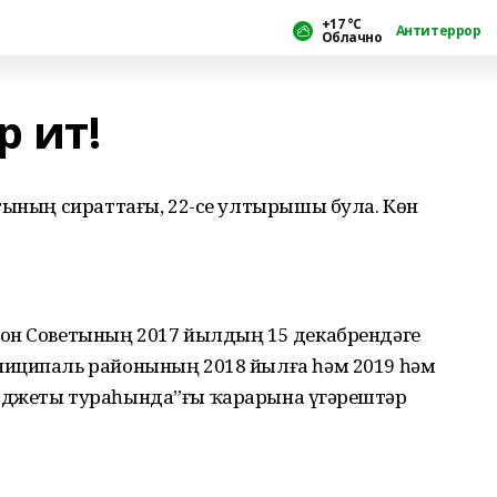
+17 °С
Антитеррор
Облачно
р ит!
етының сираттағы, 22-се ултырышы була. Көн
йон Советының 2017 йылдың 15 декабрендәге
ниципаль районының 2018 йылға һәм 2019 һәм
юджеты тураһында”ғы ҡарарына үҙгәрештәр