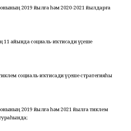
онының 2019 йылға һәм 2020-2021 йылдарға
ң 11 айында социаль-иҡтисади үҫеше
тиклем социаль-иҡтисади үҫеше стратегияһы
онының 2019 йылға һәм 2021 йылға тиклем
тураһында;