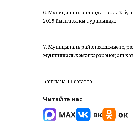
6. Муниципаль районда торлаҡ булм
2019 йылға хаҡы тураһында;
7. Муниципаль район хакимиәте, р
муниципаль хеҙмәткәрҙәренең эш х
Башлана 11 сәғәттә.
Читайте нас