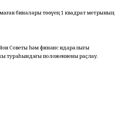
аған биналарҙы төҙөүҙең 1 квадрат метрының
айон Советы һәм финанс идаралығы
аҡы тураһындағы положениены раҫлау.