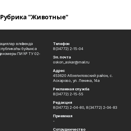
Рубрика "Животные"
ациялар өлкәһендә
Телефон
еспубликаһы буйынса
8(34772) 2-15-04
кәү номеры ПИ № ТУ 02-
Эл. почта
oskon_askar@mail.ru
Адрес
453620 Абзелиловский район, с.
Аскарово, ул. Ленина, 14а
Рекламная служба
8(34772) 2-15-55
Редакция
8(34772) 2-04-80, 8(34772) 2-04-83
Приемная
-
Сотрудничество