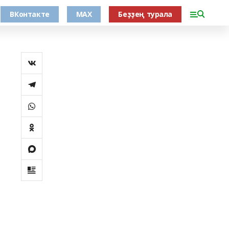
ВКонтакте
MAX
Беҙҙең турала