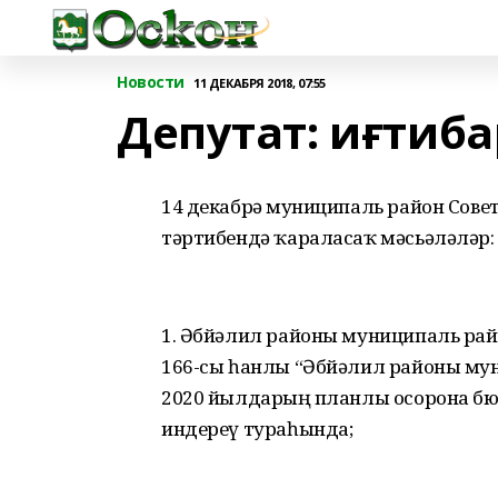
Новости
11 ДЕКАБРЯ 2018, 07:55
Депутат: иғтиба
14 декабрҙә муниципаль район Сов
тәртибендә ҡараласаҡ мәсьәләләр:
1. Әбйәлил районы муниципаль ра
166-сы һанлы “Әбйәлил районы му
2020 йылдарҙың планлы осорона б
индереү тураһында;