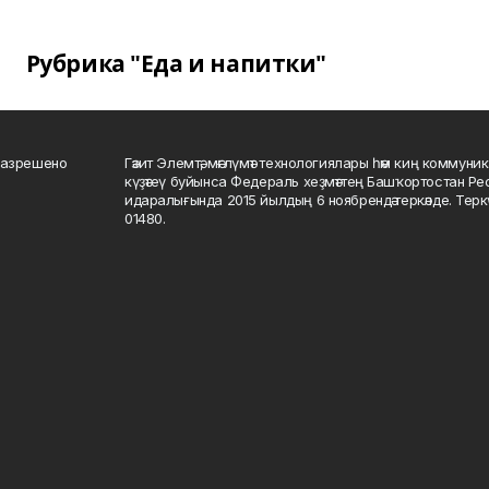
Рубрика "Еда и напитки"
разрешено
Гәзит Элемтә, мәғлүмәт технологиялары һәм киң коммуник
күҙәтеү буйынса Федераль хеҙмәттең Башҡортостан Р
идаралығында 2015 йылдың 6 ноябрендә теркәлде. Тер
01480.