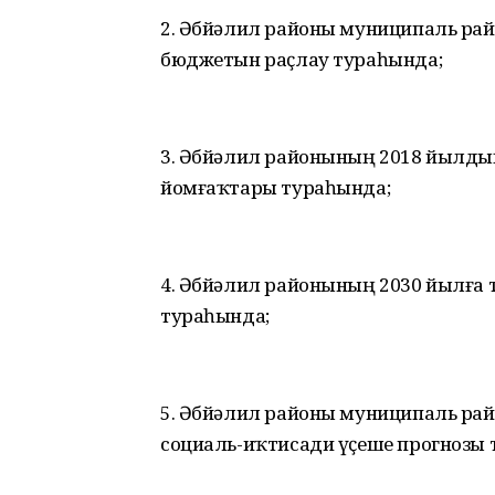
2. Әбйәлил районы муниципаль рай
бюджетын раҫлау тураһында;
3. Әбйәлил районының 2018 йылды
йомғаҡтары тураһында;
4. Әбйәлил районының 2030 йылға 
тураһында;
5. Әбйәлил районы муниципаль рай
социаль-иҡтисади үҫеше прогнозы 