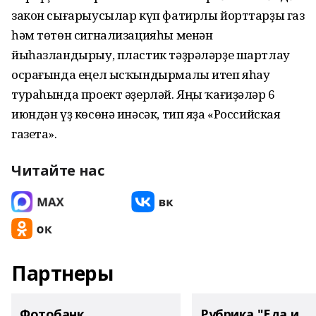
закон сығарыусылар күп фатирлы йорттарҙы газ
һәм төтөн сигнализацияһы менән
йыһазландырыу, пластик тәҙрәләрҙе шартлау
осрағында еңел ысҡындырмалы итеп яһау
тураһында проект әҙерләй. Яңы ҡағиҙәләр 6
июндән үҙ көсөнә инәсәк, тип яҙа «Российская
газета».
Читайте нас
Партнеры
Фотобанк
Рубрика "Еда и