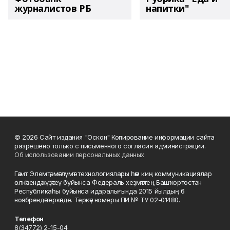
журналистов РБ
напитки"
© 2026 Сайт издания "Оскон" Копирование информации сайта
разрешено только с письменного согласия администрации.
Об использовании персональных данных
Гәзит Элемтә, мәғлүмәт технологиялары һәм киң коммуникациялар
өлкәһендә күҙәтеү буйынса Федераль хеҙмәттең Башҡортостан
Республикаһы буйынса идаралығында 2015 йылдың 6
ноябрендә теркәлде. Теркәү номеры ПИ № ТУ 02-01480.
Телефон
8(34772) 2-15-04