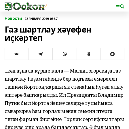
Новости
22 ЯНВАРЯ 2019, 08:37
Газ шартлау хәүефен
иҫкәртеп
Үткән аҙнала күрше ҡала — Магнитогорскиҙа газ
шартлау һөҙөмтәһендә бер подъезы емерелеп
төшкән йорттоң ҡаршы яҡ стенаһын һүтеп алыу
эштәре башҡарылды. Ил Президенты Владимир
Путин был йортта йәшәүселәрҙе тулыһынса
сығарырға һәм торлаҡ менән тәьмин итергә
тигән фарман биргәйне. Торлаҡ сертификаттары
биреүҙе ошо арала башлаясаҡтар. Ә был мәлдә