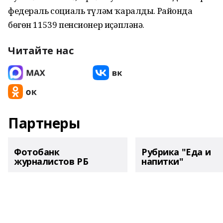
федераль социаль түләм ҡаралды. Районда
бөгөн 11539 пенсионер иҫәпләнә.
Читайте нас
Партнеры
Фотобанк
Рубрика "Еда и
журналистов РБ
напитки"