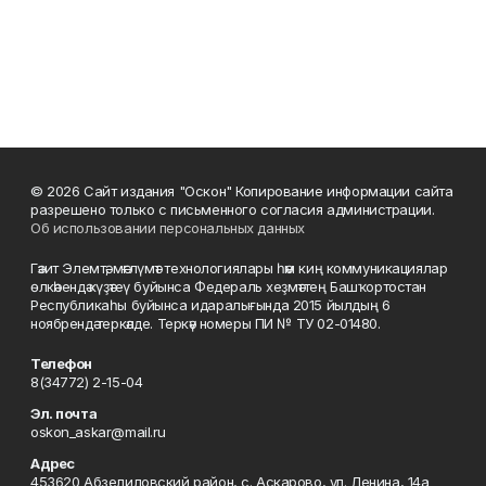
© 2026 Сайт издания "Оскон" Копирование информации сайта
разрешено только с письменного согласия администрации.
Об использовании персональных данных
Гәзит Элемтә, мәғлүмәт технологиялары һәм киң коммуникациялар
өлкәһендә күҙәтеү буйынса Федераль хеҙмәттең Башҡортостан
Республикаһы буйынса идаралығында 2015 йылдың 6
ноябрендә теркәлде. Теркәү номеры ПИ № ТУ 02-01480.
Телефон
8(34772) 2-15-04
Эл. почта
oskon_askar@mail.ru
Адрес
453620 Абзелиловский район, с. Аскарово, ул. Ленина, 14а