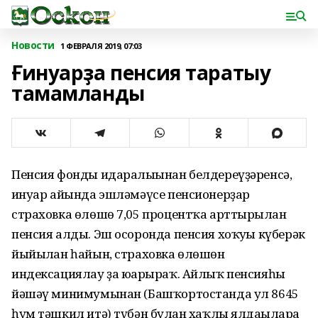
Новости
1 ФЕВРАЛЯ 2019, 07:03
Ғинуарҙа пенсия таратыу
тамамланды
Пенсия фонды идаралығынан белдереүҙәренсә,
ғинуар айында эшләмәүсе пенсионерҙар
страховка өлөшө 7,05 процентҡа арттырылған
пенсия алды. Эш осоронда пенсия хоҡуғы күберәк
йыйылған һайын, страховка өлөшөн
индексациялау ҙа юғарыраҡ. Айлыҡ пенсияһы
йәшәү минимумынан (Башҡортостанда ул 8645
һум тәшкил итә) түбән булған хаҡлы ялдағыларға