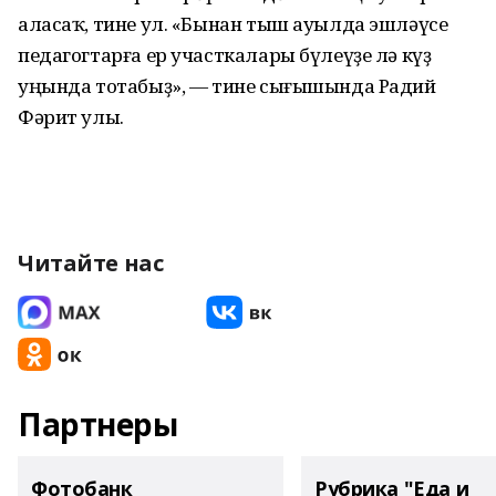
аласаҡ, тине ул. «Бынан тыш ауылда эшләүсе
педагогтарға ер участкалары бүлеүҙе лә күҙ
уңында тотабыҙ», — тине сығышында Радий
Фәрит улы.
Читайте нас
Партнеры
Фотобанк
Рубрика "Еда и