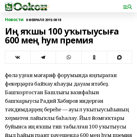
Новости
8 ФЕВРАЛЯ 2019, 08:18
Иң яҡшы 100 уҡытыусыға
600 мең һум премия
Өфөлә уҙған мәғариф форумында яңғыраған
фекерҙәргә байҡау яһауҙы дауам итәбеҙ.
Башҡортостан Башлығы вазифаһын
башҡарыусы Радий Хәбиров индергән
тәҡдимдәрҙең береһе — ауыл уҡытыусыһының
хеҙмәтен лайыҡлы баһалау. Йыл йомғаҡтары
буйынса иң яҡшы тип табылған 100 уҡытыусы
йыл һайын грант рәүешендә 600 мең һум премия