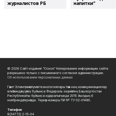
журналистов РБ
напитки"
© 2026 Сайт издания "Оскон" Копирование информации сайта
разрешено только с письменного согласия администрации.
Об использовании персональных данных
Гәзит Элемтә, мәғлүмәт технологиялары һәм киң коммуникациялар
өлкәһендә күҙәтеү буйынса Федераль хеҙмәттең Башҡортостан
Республикаһы буйынса идаралығында 2015 йылдың 6
ноябрендә теркәлде. Теркәү номеры ПИ № ТУ 02-01480.
Телефон
8(34772) 2-15-04