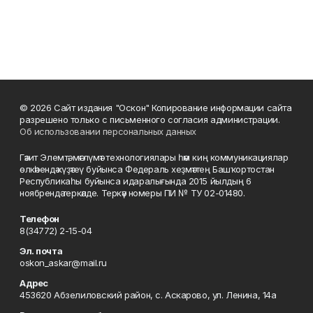
© 2026 Сайт издания "Оскон" Копирование информации сайта
разрешено только с письменного согласия администрации.
Об использовании персональных данных
Гәзит Элемтә, мәғлүмәт технологиялары һәм киң коммуникациялар
өлкәһендә күҙәтеү буйынса Федераль хеҙмәттең Башҡортостан
Республикаһы буйынса идаралығында 2015 йылдың 6
ноябрендә теркәлде. Теркәү номеры ПИ № ТУ 02-01480.
Телефон
8(34772) 2-15-04
Эл. почта
oskon_askar@mail.ru
Адрес
453620 Абзелиловский район, с. Аскарово, ул. Ленина, 14а