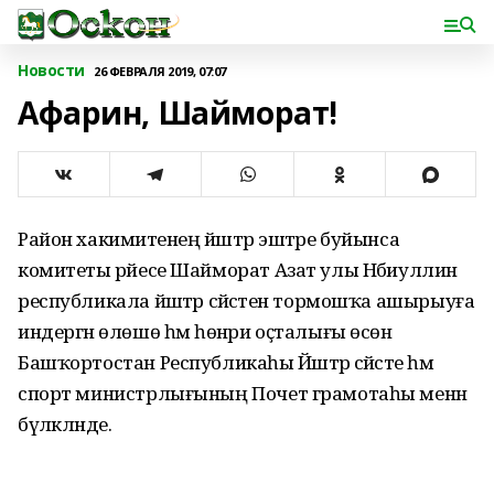
Новости
26 ФЕВРАЛЯ 2019, 07:07
Афарин, Шайморат!
Район хакимиәтенең йәштәр эштәре буйынса
комитеты рәйесе Шайморат Азат улы Нәбиуллин
республикала йәштәр сәйәсәтен тормошҡа ашырыуға
индергән өлөшө һәм һөнәри оҫталығы өсөн
Башҡортостан Республикаһы Йәштәр сәйәсәте һәм
спорт министрлығының Почет грамотаһы менән
бүләкләнде.