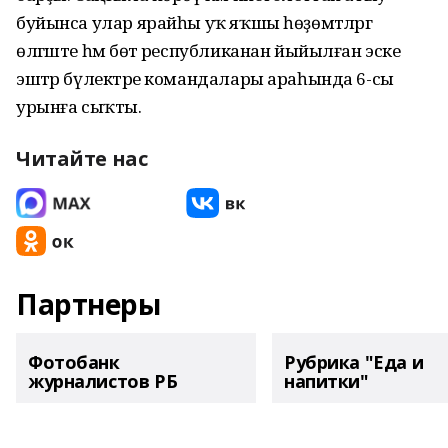
буйынса улар ярайһы уҡ яҡшы һөҙөмтәләргә
өлгәште һәм бөтә республиканан йыйылған эске
эштәр бүлектәре командалары араһында 6-сы
урынға сыҡты.
Читайте нас
Партнеры
Фотобанк
Рубрика "Еда и
журналистов РБ
напитки"