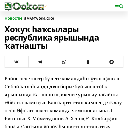
Новости
5 МАРТА 2019, 08:00
Хоҡуҡ һаҡсылары
республика ярышында
ҡатнашты
Район эске эштәр бүлеге командаһы үткән аҙнала
Сибай ҡалаһында двоеборье буйынса төбәк
ярышында ҡатнашып, икенсе урын яулағайны.
Әбйәлил намыҫын Башҡортостан кимәлендә яҡлау
өсөн Өфөләге шәхси-команда чемпионатына Л.
Ғиззәтова, Х. Мөхәмәтдинов, А. Хәсәнов, Ғ. Ҡолбирҙин
барҙы. Саңғыла йөрөү һәм пистолеттан атыу