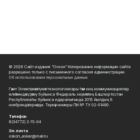
© 2026 Сайт издания "Оскон" Копирование информации сайта
разрешено только с письменного согласия администрации.
Об использовании персональных данных
Гәзит Элемтә, мәғлүмәт технологиялары һәм киң коммуникациялар
өлкәһендә күҙәтеү буйынса Федераль хеҙмәттең Башҡортостан
Республикаһы буйынса идаралығында 2015 йылдың 6
ноябрендә теркәлде. Теркәү номеры ПИ № ТУ 02-01480.
Телефон
8(34772) 2-15-04
Эл. почта
oskon_askar@mail.ru