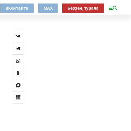
ВКонтакте
MAX
Беҙҙең турала