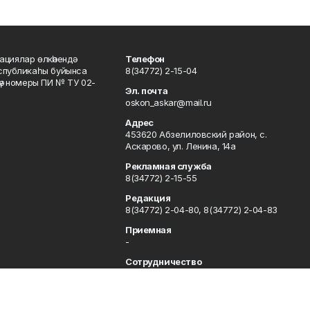
ациялар өлкәһендә
Телефон
еспубликаһы буйынса
8(34772) 2-15-04
кәү номеры ПИ № ТУ 02-
Эл. почта
oskon_askar@mail.ru
Адрес
453620 Абзелиловский район, с.
Аскарово, ул. Ленина, 14а
Рекламная служба
8(34772) 2-15-55
Редакция
8(34772) 2-04-80, 8(34772) 2-04-83
Приемная
-
Сотрудничество
8(34772) 2-04-80, 8(34772) 2-04-83
Отдел кадров
8(34772) 2-11-85