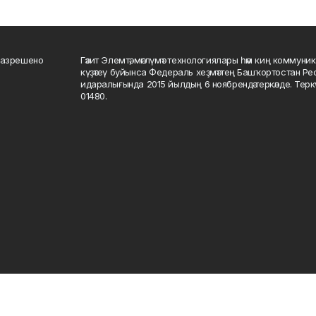
разрешено
Гәзит Элемтә, мәғлүмәт технологиялары һәм киң коммуник
күҙәтеү буйынса Федераль хеҙмәттең Башҡортостан Р
идаралығында 2015 йылдың 6 ноябрендә теркәлде. Тер
01480.