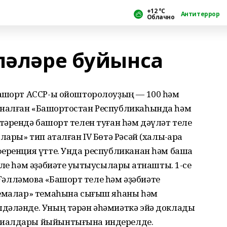
+12 °С
Антитеррор
Облачно
әләләре буйынса
ашҡорт АССР-ы ойошторолоуҙың — 100 һәм
налған «Башҡортостан Республикаһында һәм
әрендә башҡорт телен туған һәм дәүләт теле
лары» тип аталған IV Бөтә Рәсәй (халыҡ-ара
еренция үтте. Унда республиканан һәм башҡа
ле һәм әҙәбиәте уҡытыусылары ҡатнашты. 1-се
 Ғәлләмова «Башҡорт теле һәм әҙәбиәте
лемалар» темаһына сығыш яһаны һәм
дәләнде. Уның тәрән әһәмиәткә эйә доклады
риалдары йыйынтығына индерелде.