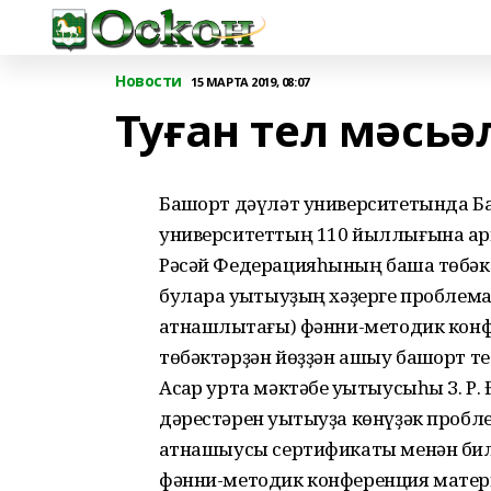
Новости
15 МАРТА 2019, 08:07
Туған тел мәсь
Башҡорт дәүләт университетында Б
университеттың 110 йыллығына ар
Рәсәй Федерацияһының башҡа төбәкт
булараҡ уҡытыуҙың хәҙерге проблема
ҡатнашлыҡтағы) фәнни-методик конф
төбәктәрҙән йөҙҙән ашыу башҡорт те
Асҡар урта мәктәбе уҡытыусыһы З. Р.
дәрестәрен уҡытыуҙа көнүҙәк проб
ҡатнашыусы сертификаты менән бил
фәнни-методик конференция мате