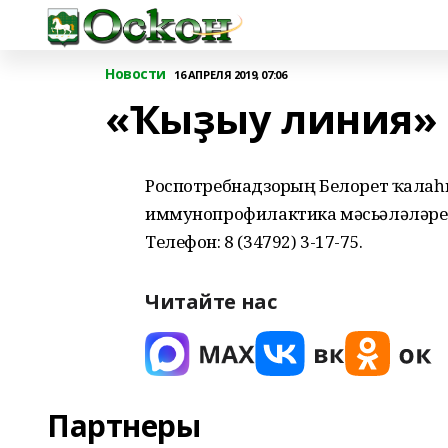
Новости
16 АПРЕЛЯ 2019, 07:06
«Ҡыҙыу линия»
Роспотребнадзорҙың Белорет ҡалаһ
иммунопрофилактика мәсьәләләре б
Телефон: 8 (34792) 3-17-75.
Читайте нас
Партнеры