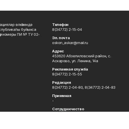
ациялар өлкәһендә
Телефон
еспубликаһы буйынса
8(34772) 2-15-04
кәү номеры ПИ № ТУ 02-
Эл. почта
oskon_askar@mail.ru
Адрес
453620 Абзелиловский район, с.
Аскарово, ул. Ленина, 14а
Рекламная служба
8(34772) 2-15-55
Редакция
8(34772) 2-04-80, 8(34772) 2-04-83
Приемная
-
Сотрудничество
8(34772) 2-04-80, 8(34772) 2-04-83
Отдел кадров
8(34772) 2-11-85