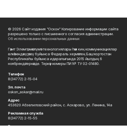
© 2026 Сайт издания "Оскон" Копирование информации сайта
разрешено только с письменного согласия администрации.
Об использовании персональных данных
Гәзит Элемтә, мәғлүмәт технологиялары һәм киң коммуникациялар
өлкәһендә күҙәтеү буйынса Федераль хеҙмәттең Башҡортостан
Республикаһы буйынса идаралығында 2015 йылдың 6
ноябрендә теркәлде. Теркәү номеры ПИ № ТУ 02-01480.
Телефон
8(34772) 2-15-04
Эл. почта
oskon_askar@mail.ru
Адрес
453620 Абзелиловский район, с. Аскарово, ул. Ленина, 14а
Рекламная служба
8(34772) 2-15-55
Редакция