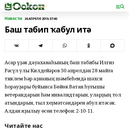
Новости
26 АПРЕЛЯ 2019, 07:40
Баш табип ҡабул итә
Асҡар үҙәк дауаханаһының баш табибы Илгиз
Рәсүл улы Килдейәров 30 апрелдән 28 майға
тиклем һәр аҙнаның шәмбеһендә шәхси
һорауҙары буйынса Бөйөк Ватан һуғышы
ветерандарын һәм инвалидтарын, уларҙың тол
ҡатындарын, тыл хеҙмәтсәндәрен ҡабул итәсәк.
Алдан яҙылыу өсөн телефон: 2-10-11.
Читайте нас