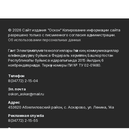
© 2026 Сайт издания "Оскон" Копирование информации сайта
разрешено только с письменного согласия администрации.
Об использовании персональных данных
Гәзит Элемтә, мәғлүмәт технологиялары һәм киң коммуникациялар
өлкәһендә күҙәтеү буйынса Федераль хеҙмәттең Башҡортостан
Республикаһы буйынса идаралығында 2015 йылдың 6
ноябрендә теркәлде. Теркәү номеры ПИ № ТУ 02-01480.
Телефон
8(34772) 2-15-04
Эл. почта
oskon_askar@mail.ru
Адрес
453620 Абзелиловский район, с. Аскарово, ул. Ленина, 14а
Рекламная служба
8(34772) 2-15-55
Редакция