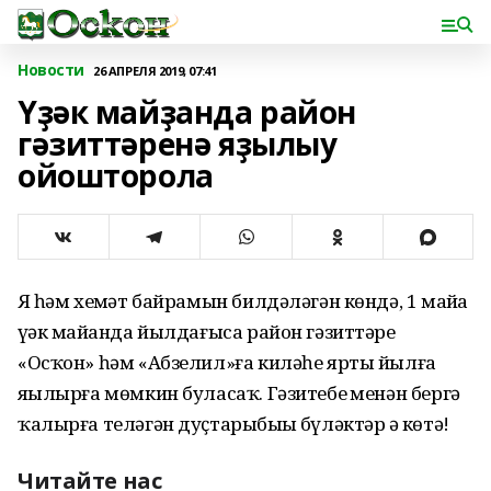
Новости
26 АПРЕЛЯ 2019, 07:41
Үҙәк майҙанда район
гәзиттәренә яҙылыу
ойошторола
Яҙ һәм хеҙмәт байрамын билдәләгән көндә, 1 майҙа
үҙәк майҙанда йылдағыса район гәзиттәре
«Осҡон» һәм «Абзелил»ға киләһе ярты йылға
яҙылырға мөмкин буласаҡ. Гәзитебеҙ менән бергә
ҡалырға теләгән дуҫтарыбыҙҙы бүләктәр ҙә көтә!
Читайте нас