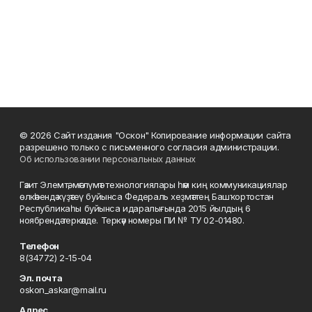
© 2026 Сайт издания "Оскон" Копирование информации сайта
разрешено только с письменного согласия администрации.
Об использовании персональных данных
Гәзит Элемтә, мәғлүмәт технологиялары һәм киң коммуникациялар
өлкәһендә күҙәтеү буйынса Федераль хеҙмәттең Башҡортостан
Республикаһы буйынса идаралығында 2015 йылдың 6
ноябрендә теркәлде. Теркәү номеры ПИ № ТУ 02-01480.
Телефон
8(34772) 2-15-04
Эл. почта
oskon_askar@mail.ru
Адрес