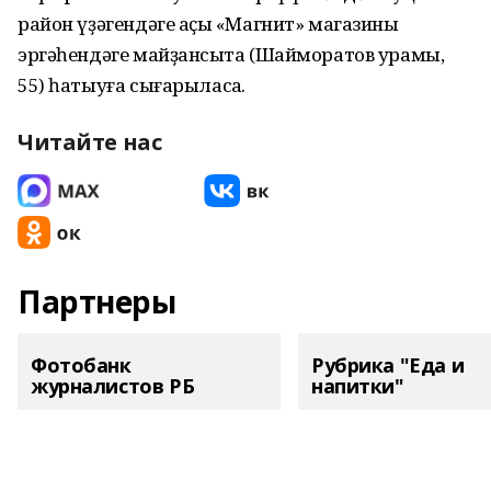
район үҙәгендәге аҫҡы «Магнит» магазины
эргәһендәге майҙансыҡта (Шайморатов урамы,
55) һатыуға сығарыласаҡ.
Читайте нас
Партнеры
Фотобанк
Рубрика "Еда и
журналистов РБ
напитки"