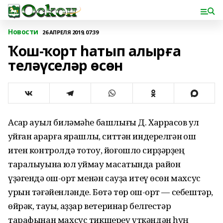
Новости
26 АПРЕЛЯ 2019, 07:39
Ҡош-ҡорт һатып алырға
теләүселәр өсөн
Асҡар ауыл биләмәһе башлығы Д. Харрасов ҡул
ҡуйған ҡарарға ярашлы, ситтән индерелгән ҡош
итен контролдә тотоу, йоғошло сирҙәрҙең
таралыуына юл ҡуймау маҡсатында район
үҙәгендә ҡош-ҡорт менән сауҙа итеү өсөн махсус
урын тәғәйенләнде. Бөтә төр ҡош-ҡорт — себештәр,
өйрәк, тауыҡ, ҡаҙҙар ветеринар белгестәр
тарафынан махсус тикшереү үткәндән һуң