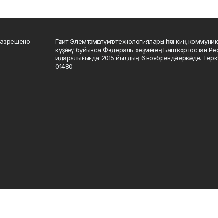
разрешено
Гәзит Элемтә, мәғлүмәт технологиялары һәм киң коммуник
күҙәтеү буйынса Федераль хеҙмәттең Башҡортостан Р
идаралығында 2015 йылдың 6 ноябрендә теркәлде. Тер
01480.