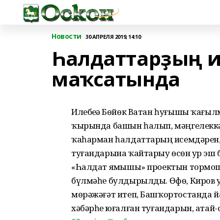
Новости
30 АПРЕЛЯ 2019, 14:10
Һалдаттарҙың 
маҡсатында
Илебеҙҙә Бөйөк Ватан һуғышы ҡағыл
ҡырында башын һалып, мәңгелеккә 
ҡаһарман һалдаттарҙың исемдәрен, 
туғандарына ҡайтарыу өсөн ҙур эш
«Һалдат яҙмышы» проектын тормо
бүлмәһе булдырылды. Өфө, Киров у
мөрәжәғәт итеп, Башҡортостанда йә
хәбәрһеҙ юғалған туғандарын, атай-о