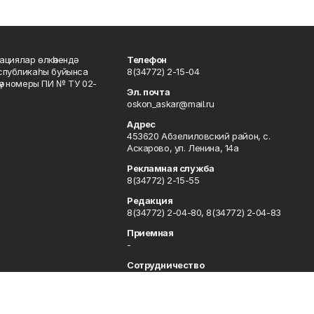
ациялар өлкәһендә
Телефон
еспубликаһы буйынса
8(34772) 2-15-04
кәү номеры ПИ № ТУ 02-
Эл. почта
oskon_askar@mail.ru
Адрес
453620 Абзелиловский район, с.
Аскарово, ул. Ленина, 14а
Рекламная служба
8(34772) 2-15-55
Редакция
8(34772) 2-04-80, 8(34772) 2-04-83
Приемная
-
Сотрудничество
8(34772) 2-04-80, 8(34772) 2-04-83
Отдел кадров
8(34772) 2-11-85