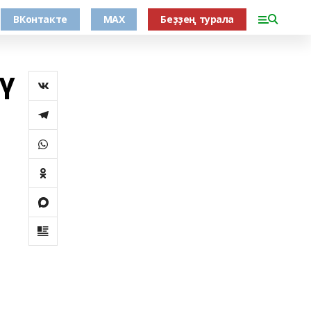
ВКонтакте
MAX
Беҙҙең турала
ү