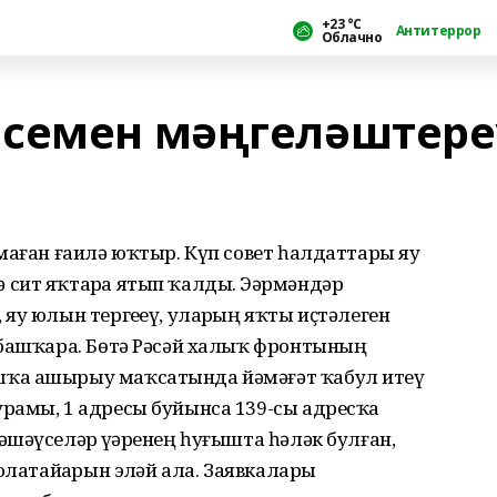
+23 °С
Антитеррор
Облачно
исемен мәңгеләштере
маған ғаилә юҡтыр. Күп совет һалдаттары яу
сит яҡтарҙа ятып ҡалды. Эҙәрмәндәр
яу юлын тергеҙеү, уларҙың яҡты иҫтәлеген
 башҡара. Бөтә Рәсәй халыҡ фронтының
шҡа ашырыу маҡсатында йәмәғәт ҡабул итеү
рамы, 1 адресы буйынса 139-сы адресҡа
шәүселәр үҙҙәренең һуғышта һәләк булған,
латайҙарын эҙләй ала. Заявкаларҙы