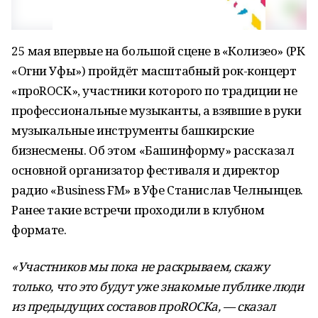
25 мая впервые на большой сцене в «Колизео» (РК
«Огни Уфы») пройдёт масштабный рок-концерт
«проROCK», участники которого по традиции не
профессиональные музыканты, а взявшие в руки
музыкальные инструменты башкирские
бизнесмены. Об этом «Башинформу» рассказал
основной организатор фестиваля и директор
радио «Business FM» в Уфе Станислав Челнынцев.
Ранее такие встречи проходили в клубном
формате.
«Участников мы пока не раскрываем, скажу
только, что это будут уже знакомые публике люди
из предыдущих составов проROCKа, — сказал