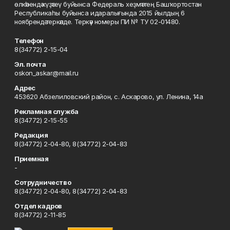
өлкәһендә күҙәтеү буйынса Федераль хеҙмәттең Башҡортостан
Республикаһы буйынса идаралығында 2015 йылдың 6
ноябрендә теркәлде. Теркәү номеры ПИ № ТУ 02-01480.
Телефон
8(34772) 2-15-04
Эл. почта
oskon_askar@mail.ru
Адрес
453620 Абзелиловский район, с. Аскарово, ул. Ленина, 14а
Рекламная служба
8(34772) 2-15-55
Редакция
8(34772) 2-04-80, 8(34772) 2-04-83
Приемная
-
Сотрудничество
8(34772) 2-04-80, 8(34772) 2-04-83
Отдел кадров
8(34772) 2-11-85