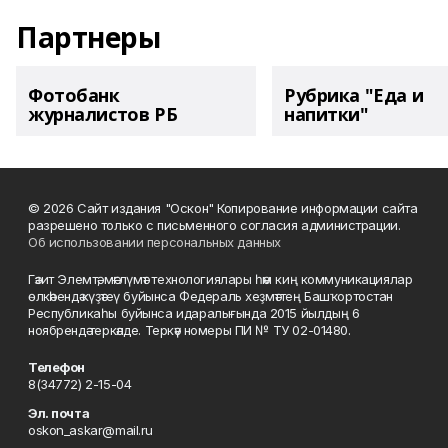
Партнеры
Фотобанк
Рубрика "Еда и
журналистов РБ
напитки"
© 2026 Сайт издания "Оскон" Копирование информации сайта
разрешено только с письменного согласия администрации.
Об использовании персональных данных
Гәзит Элемтә, мәғлүмәт технологиялары һәм киң коммуникациялар
өлкәһендә күҙәтеү буйынса Федераль хеҙмәттең Башҡортостан
Республикаһы буйынса идаралығында 2015 йылдың 6
ноябрендә теркәлде. Теркәү номеры ПИ № ТУ 02-01480.
Телефон
8(34772) 2-15-04
Эл. почта
oskon_askar@mail.ru