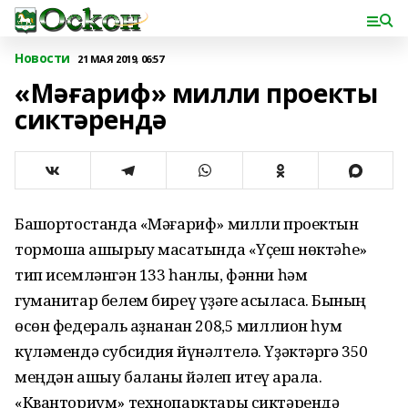
Новости
21 МАЯ 2019, 06:57
«Мәғариф» милли проекты
сиктәрендә
Башҡортостанда «Мәғариф» милли проектын
тормошҡа ашырыу маҡсатында «Үҫеш нөктәһе»
тип исемләнгән 133 һанлы, фәнни һәм
гуманитар белем биреү үҙәге асыласаҡ. Бының
өсөн федераль ҡаҙнанан 208,5 миллион һум
күләмендә субсидия йүнәлтелә. Үҙәктәргә 350
меңдән ашыу баланы йәлеп итеү ҡарала.
«Кванториум» технопарктары сиктәрендә