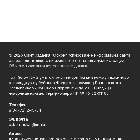
© 2026 Сайт издания "Оскон" Копирование информации сайта
разрешено только с письменного согласия администрации.
Об использовании персональных данных
Гәзит Элемтә, мәғлүмәт технологиялары һәм киң коммуникациялар
өлкәһендә күҙәтеү буйынса Федераль хеҙмәттең Башҡортостан
Республикаһы буйынса идаралығында 2015 йылдың 6
ноябрендә теркәлде. Теркәү номеры ПИ № ТУ 02-01480.
Телефон
8(34772) 2-15-04
Эл. почта
oskon_askar@mail.ru
Адрес
453620 Абзелиловский район, с. Аскарово, ул. Ленина, 14а