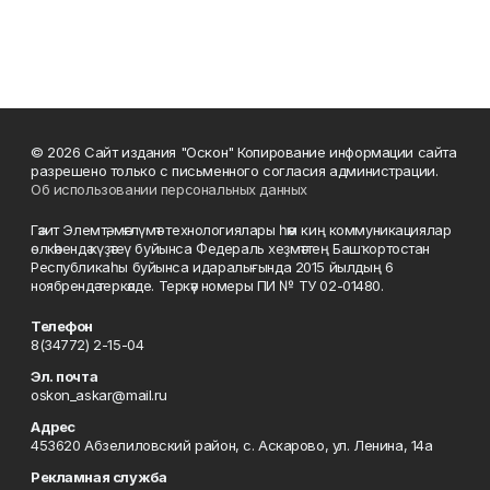
© 2026 Сайт издания "Оскон" Копирование информации сайта
разрешено только с письменного согласия администрации.
Об использовании персональных данных
Гәзит Элемтә, мәғлүмәт технологиялары һәм киң коммуникациялар
өлкәһендә күҙәтеү буйынса Федераль хеҙмәттең Башҡортостан
Республикаһы буйынса идаралығында 2015 йылдың 6
ноябрендә теркәлде. Теркәү номеры ПИ № ТУ 02-01480.
Телефон
8(34772) 2-15-04
Эл. почта
oskon_askar@mail.ru
Адрес
453620 Абзелиловский район, с. Аскарово, ул. Ленина, 14а
Рекламная служба