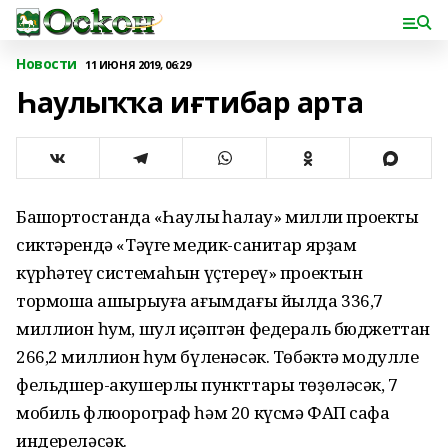
Новости
11 ИЮНЯ 2019, 06:29
Һаулыҡҡа иғтибар арта
Башҡортостанда «Һаулыҡ һаҡлау» милли проекты
сиктәрендә «Тәүге медик-санитар ярҙам
күрһәтеү системаһын үҫтереү» проектын
тормошҡа ашырыуға ағымдағы йылда 336,7
миллион һум, шул иҫәптән федераль бюджеттан
266,2 миллион һум бүленәсәк. Төбәктә модулле
фельдшер-акушерлыҡ пункттары төҙөләсәк, 7
мобиль флюорограф һәм 20 күсмә ФАП сафҡа
индереләсәк.