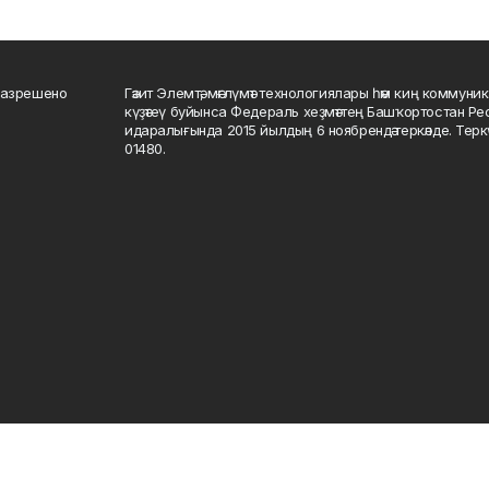
разрешено
Гәзит Элемтә, мәғлүмәт технологиялары һәм киң коммуник
күҙәтеү буйынса Федераль хеҙмәттең Башҡортостан Р
идаралығында 2015 йылдың 6 ноябрендә теркәлде. Тер
01480.