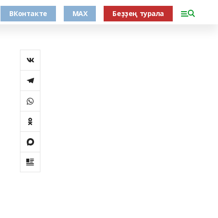
ВКонтакте
MAX
Беҙҙең турала