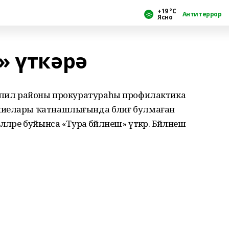
+19 °С
Антитеррор
Ясно
» үткәрә
м Әбйәлил районы прокуратураһы профилактика
ниелары ҡатнашлығында бәлиғ булмаған
әре буйынса «Тура бәйләнеш» үткәрә. Бәйләнеш