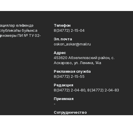
ациялар өлкәһендә
Телефон
еспубликаһы буйынса
8(34772) 2-15-04
кәү номеры ПИ № ТУ 02-
Эл. почта
oskon_askar@mail.ru
Адрес
453620 Абзелиловский район, с.
Аскарово, ул. Ленина, 14а
Рекламная служба
8(34772) 2-15-55
Редакция
8(34772) 2-04-80, 8(34772) 2-04-83
Приемная
-
Сотрудничество
8(34772) 2-04-80, 8(34772) 2-04-83
Отдел кадров
8(34772) 2-11-85