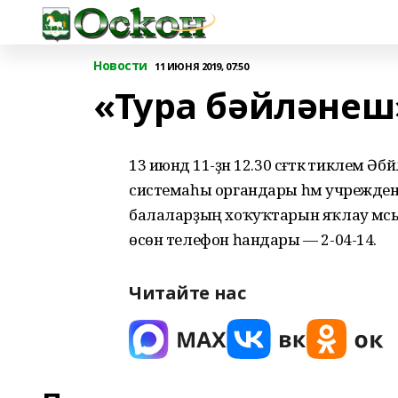
Новости
11 ИЮНЯ 2019, 07:50
«Тура бәйләнеш
13 июндә 11-ҙән 12.30 сәғәткә тикле
системаһы органдары һәм учрежде
балаларҙың хоҡуҡтарын яҡлау мәсьәләл
өсөн телефон һандары — 2-04-14.
Читайте нас