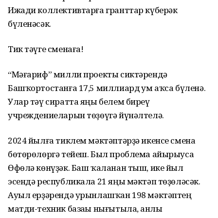
Ижади коллективтарға гранттар күберәк
бүленәсәк.
Тик тәүге сменаға!
“Мәғариф” милли проекты сиктәрендә
Башҡортостанға 17,5 миллиард һум аҡса бүленә.
Улар тәү сиратта яңы белем биреү
учреждениеларын төҙөүгә йүнәлтелә.
2024 йылға тиклем мәктәптәрҙә икенсе смена
бөтөрөлөргә тейеш. Был проблема айырыуса
Өфөлә көнүҙәк. Баш ҡаланан тыш, ике йыл
эсендә республикала 21 яңы мәктәп төҙөләсәк.
Ауыл ерҙәрендә урынлашҡан 198 мәктәптең
матди-техник базаһы нығытыла, һанлы