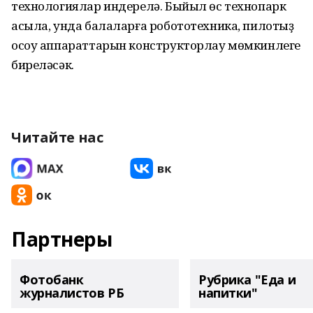
технологиялар индерелә. Быйыл өс технопарк
асыла, унда балаларға робототехника, пилотһыҙ
осоу аппараттарын конструкторлау мөмкинлеге
биреләсәк.
Читайте нас
Партнеры
Фотобанк
Рубрика "Еда и
журналистов РБ
напитки"