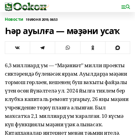
Новости
19 ИЮНЯ 2019, 06:53
Һәр ауылға — мәҙәни усаҡ
6,3 миллиард һум — “Мәҙәниәт” милли проекты
сиктәрендә бүленәсәк ярҙам. Ауылдарҙа мәҙәни
тормош гөрләһен, кешенең буш ваҡыты файҙалы
үтһен өсөн йүнәлтелә ул. 2024 йылға тиклем бер
клубҡа капиталь ремонт уҙғарыу, 26 яңы мәҙәни
учреждение төҙөү планға алынған. Был
маҡсатҡа 2,1 миллиард һум ҡаралған. 10 күсмә
күп функциялы мәҙәни үҙәк алынасаҡ.
Китапханалар интернет менән тәьмин ителә.