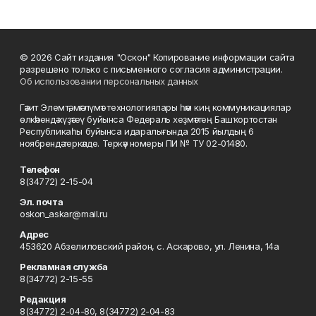
© 2026 Сайт издания "Оскон" Копирование информации сайта
разрешено только с письменного согласия администрации.
Об использовании персональных данных
Гәзит Элемтә, мәғлүмәт технологиялары һәм киң коммуникациялар
өлкәһендә күҙәтеү буйынса Федераль хеҙмәттең Башҡортостан
Республикаһы буйынса идаралығында 2015 йылдың 6
ноябрендә теркәлде. Теркәү номеры ПИ № ТУ 02-01480.
Телефон
8(34772) 2-15-04
Эл. почта
oskon_askar@mail.ru
Адрес
453620 Абзелиловский район, с. Аскарово, ул. Ленина, 14а
Рекламная служба
8(34772) 2-15-55
Редакция
8(34772) 2-04-80, 8(34772) 2-04-83