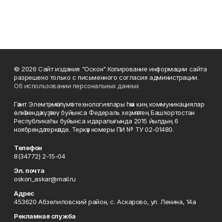
© 2026 Сайт издания "Оскон" Копирование информации сайта
разрешено только с письменного согласия администрации.
Об использовании персональных данных
Гәзит Элемтә, мәғлүмәт технологиялары һәм киң коммуникациялар
өлкәһендә күҙәтеү буйынса Федераль хеҙмәттең Башҡортостан
Республикаһы буйынса идаралығында 2015 йылдың 6
ноябрендә теркәлде. Теркәү номеры ПИ № ТУ 02-01480.
Телефон
8(34772) 2-15-04
Эл. почта
oskon_askar@mail.ru
Адрес
453620 Абзелиловский район, с. Аскарово, ул. Ленина, 14а
Рекламная служба