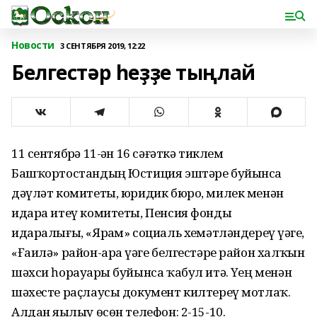
Новости
3 СЕНТЯБРЯ 2019, 12:22
Белгестәр һеҙҙе тыңлай
11 сентябрҙә 11-ҙән 16 сәғәткә тиклем
Башҡортостандың Юстиция эштәре буйынса
дәүләт комитеты, юридик бюро, милек менән
идара итеү комитеты, Пенсия фонды
идаралығы, «Ярҙам» социаль хеҙмәтләндереү үҙәге,
«Ғаилә» район-ара үҙәге белгестәре район халҡын
шәхси һорауҙары буйынса ҡабул итә. Үҙең менән
шәхесте раҫлаусы документ килтереү мотлаҡ.
Алдан яҙылыу өсөн телефон: 2-15-10.