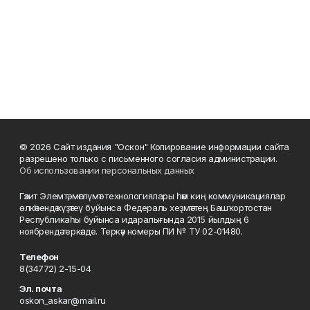
© 2026 Сайт издания "Оскон" Копирование информации сайта
разрешено только с письменного согласия администрации.
Об использовании персональных данных
Гәзит Элемтә, мәғлүмәт технологиялары һәм киң коммуникациялар
өлкәһендә күҙәтеү буйынса Федераль хеҙмәттең Башҡортостан
Республикаһы буйынса идаралығында 2015 йылдың 6
ноябрендә теркәлде. Теркәү номеры ПИ № ТУ 02-01480.
Телефон
8(34772) 2-15-04
Эл. почта
oskon_askar@mail.ru