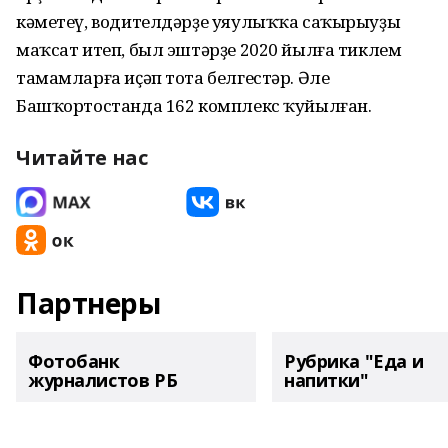
кәметеү, водителдәрҙе уяулыҡҡа саҡырыуҙы
маҡсат итеп, был эштәрҙе 2020 йылға тиклем
тамамларға иҫәп тота белгестәр. Әле
Башҡортостанда 162 комплекс ҡуйылған.
Читайте нас
Партнеры
Фотобанк
Рубрика "Еда и
журналистов РБ
напитки"