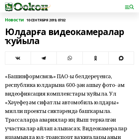
Новости
10 СЕНТЯБРЯ 2019, 07:02
Юлдарға видеокамералар
ҡуйыла
«Башинформсвязь» ПАО-һы белдереүенсә,
республика юлдарына 600-ҙән ашыу фото- һәм
видеофиксация комплекстары ҡуйыла. Ул
«Хәүефһеҙ һәм сифатлы автомобиль юлдары»
милли проекты сиктәрендә башҡарыла.
Трассаларҙа авариялар иң йыш теркәлгән
участкалар һайлап алынасаҡ. Видеокамералар
ярҙамында юл-транспорт ваҡиғалары һанын