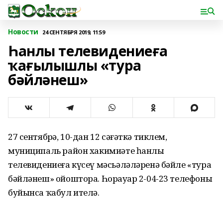
Новости
24 СЕНТЯБРЯ 2019, 11:59
Һанлы телевидениеға
ҡағылышлы «тура
бәйләнеш»
27 сентябрҙә, 10-дан 12 сәғәткә тиклем,
муниципаль район хакимиәте һанлы
телевидениеға күсеү мәсьәләләренә бәйле «тура
бәйләнеш» ойоштора. Һорауҙар 2-04-23 телефоны
буйынса ҡабул ителә.