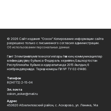
© 2026 Сайт издания "Оскон" Копирование информации сайта
разрешено только с письменного согласия администрации.
Об использовании персональных данных
Гәзит Элемтә, мәғлүмәт технологиялары һәм киң коммуникациялар
өлкәһендә күҙәтеү буйынса Федераль хеҙмәттең Башҡортостан
Республикаһы буйынса идаралығында 2015 йылдың 6
ноябрендә теркәлде. Теркәү номеры ПИ № ТУ 02-01480.
Телефон
8(34772) 2-15-04
Эл. почта
oskon_askar@mail.ru
Адрес
453620 Абзелиловский район, с. Аскарово, ул. Ленина, 14а