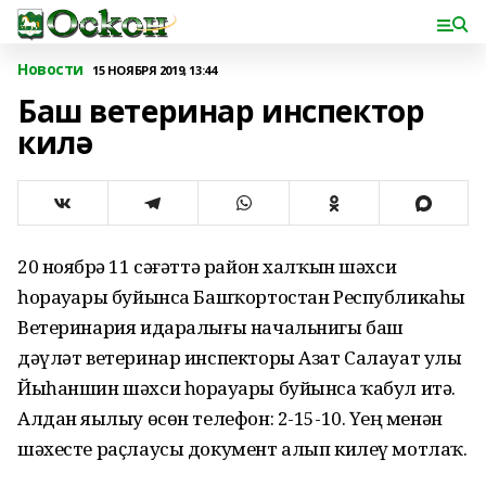
Новости
15 НОЯБРЯ 2019, 13:44
Баш ветеринар инспектор
килә
20 ноябрҙә 11 сәғәттә район халҡын шәхси
һорауҙары буйынса Башҡортостан Республикаһы
Ветеринария идаралығы начальнигы баш
дәүләт ветеринар инспекторы Азат Салауат улы
Йыһаншин шәхси һорауҙары буйынса ҡабул итә.
Алдан яҙылыу өсөн телефон: 2-15-10. Үҙең менән
шәхесте раҫлаусы документ алып килеү мотлаҡ.