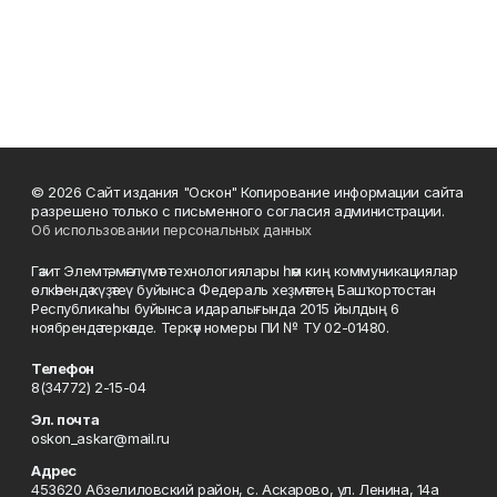
© 2026 Сайт издания "Оскон" Копирование информации сайта
разрешено только с письменного согласия администрации.
Об использовании персональных данных
Гәзит Элемтә, мәғлүмәт технологиялары һәм киң коммуникациялар
өлкәһендә күҙәтеү буйынса Федераль хеҙмәттең Башҡортостан
Республикаһы буйынса идаралығында 2015 йылдың 6
ноябрендә теркәлде. Теркәү номеры ПИ № ТУ 02-01480.
Телефон
8(34772) 2-15-04
Эл. почта
oskon_askar@mail.ru
Адрес
453620 Абзелиловский район, с. Аскарово, ул. Ленина, 14а