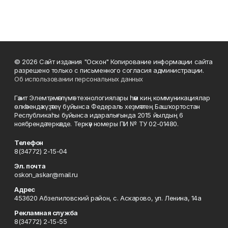
© 2026 Сайт издания "Оскон" Копирование информации сайта
разрешено только с письменного согласия администрации.
Об использовании персональных данных
Гәзит Элемтә, мәғлүмәт технологиялары һәм киң коммуникациялар
өлкәһендә күҙәтеү буйынса Федераль хеҙмәттең Башҡортостан
Республикаһы буйынса идаралығында 2015 йылдың 6
ноябрендә теркәлде. Теркәү номеры ПИ № ТУ 02-01480.
Телефон
8(34772) 2-15-04
Эл. почта
oskon_askar@mail.ru
Адрес
453620 Абзелиловский район, с. Аскарово, ул. Ленина, 14а
Рекламная служба
8(34772) 2-15-55