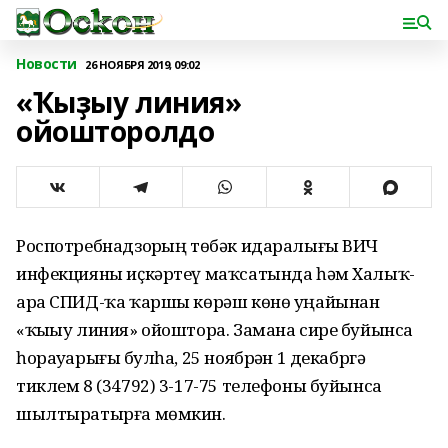
Новости
26 НОЯБРЯ 2019, 09:02
«Ҡыҙыу линия»
ойошторолдо
Роспотребнадзорҙың төбәк идаралығы ВИЧ
инфекцияны иҫкәртеү маҡсатында һәм Халыҡ-
ара СПИД-ҡа ҡаршы көрәш көнө уңайынан
«ҡыҙыу линия» ойоштора. Замана сире буйынса
һорауҙарығыҙ булһа, 25 ноябрҙән 1 декабргә
тиклем 8 (34792) 3-17-75 телефоны буйынса
шылтыратырға мөмкин.