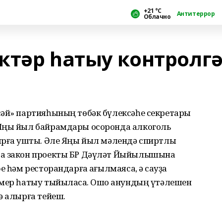
+21 °С
Антитеррор
Облачно
ктәр һатыу контролг
сәй» партияһының төбәк бүлексәһе секретары
 Яңы йыл байрамдары осоронда алкоголь
ырға ҡушты. Әле Яңы йыл мәлендә спиртлы
са закон проекты БР Дәүләт Йыйылышына
 һәм ресторандарға ҡағылмаясаҡ, ә сауҙа
әмер һатыу тыйыласаҡ. Ошо ҡанундың үтәлешен
ә алырға тейеш.