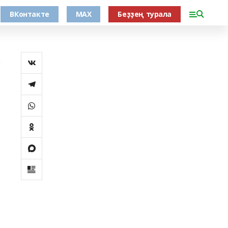
ВКонтакте
MAX
Беҙҙең турала
ә