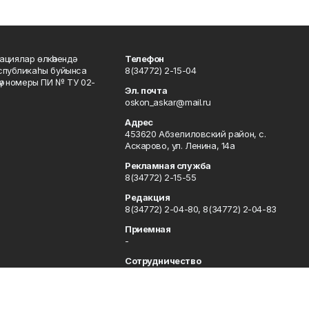
ациялар өлкәһендә
Телефон
еспубликаһы буйынса
8(34772) 2-15-04
кәү номеры ПИ № ТУ 02-
Эл. почта
oskon_askar@mail.ru
Адрес
453620 Абзелиловский район, с.
Аскарово, ул. Ленина, 14а
Рекламная служба
8(34772) 2-15-55
Редакция
8(34772) 2-04-80, 8(34772) 2-04-83
Приемная
-
Сотрудничество
8(34772) 2-04-80, 8(34772) 2-04-83
Отдел кадров
8(34772) 2-11-85