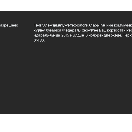
разрешено
Гәзит Элемтә, мәғлүмәт технологиялары һәм киң коммуник
күҙәтеү буйынса Федераль хеҙмәттең Башҡортостан Р
идаралығында 2015 йылдың 6 ноябрендә теркәлде. Тер
01480.