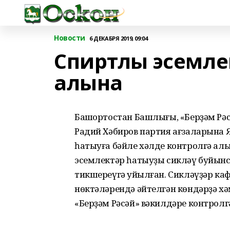
Новости
6 ДЕКАБРЯ 2019, 09:04
Спиртлы эсемле
алына
Башҡортостан Башлығы, «Берҙәм Рә
Радий Хәбиров партия ағзаларына
һатыуға бәйле хәлде контролгә ал
эсемлектәр һатыуҙы сикләү буйын
тикшереүгә ҡуйылған. Сикләүҙәр кафе
нөктәләрендә әйтелгән көндәрҙә х
«Берҙәм Рәсәй» вәкилдәре контролг