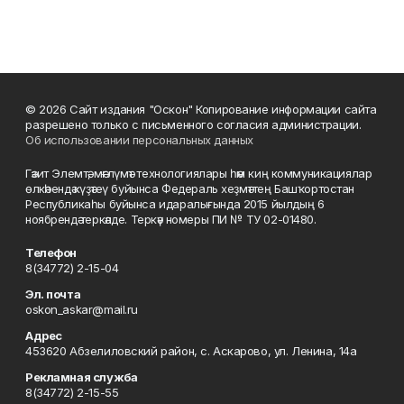
© 2026 Сайт издания "Оскон" Копирование информации сайта
разрешено только с письменного согласия администрации.
Об использовании персональных данных
Гәзит Элемтә, мәғлүмәт технологиялары һәм киң коммуникациялар
өлкәһендә күҙәтеү буйынса Федераль хеҙмәттең Башҡортостан
Республикаһы буйынса идаралығында 2015 йылдың 6
ноябрендә теркәлде. Теркәү номеры ПИ № ТУ 02-01480.
Телефон
8(34772) 2-15-04
Эл. почта
oskon_askar@mail.ru
Адрес
453620 Абзелиловский район, с. Аскарово, ул. Ленина, 14а
Рекламная служба
8(34772) 2-15-55