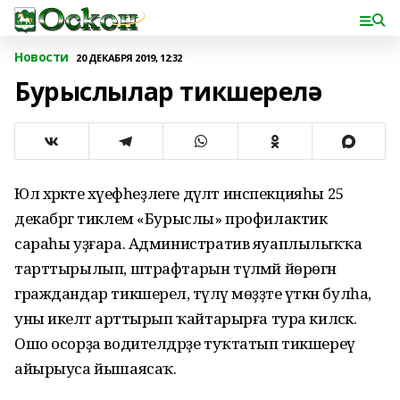
Новости
20 ДЕКАБРЯ 2019, 12:32
Бурыслылар тикшерелә
Юл хәрәкәте хәүефһеҙлеге дәүләт инспекцияһы 25
декабргә тиклем «Бурыслы» профилактик
сараһы уҙғара. Административ яуаплылыҡҡа
тарттырылып, штрафтарын түләмәй йөрөгән
граждандар тикшерелә, түләү мөҙҙәте үткән булһа,
уны икеләтә арттырып ҡайтарырға тура киләсәк.
Ошо осорҙа водителдәрҙе туҡтатып тикшереү
айырыуса йышаясаҡ.