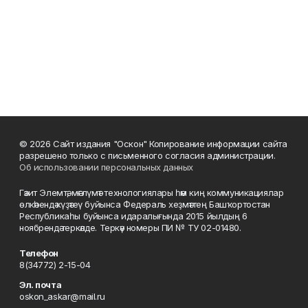
© 2026 Сайт издания "Оскон" Копирование информации сайта
разрешено только с письменного согласия администрации.
Об использовании персональных данных
Гәзит Элемтә, мәғлүмәт технологиялары һәм киң коммуникациялар
өлкәһендә күҙәтеү буйынса Федераль хеҙмәттең Башҡортостан
Республикаһы буйынса идаралығында 2015 йылдың 6
ноябрендә теркәлде. Теркәү номеры ПИ № ТУ 02-01480.
Телефон
8(34772) 2-15-04
Эл. почта
oskon_askar@mail.ru