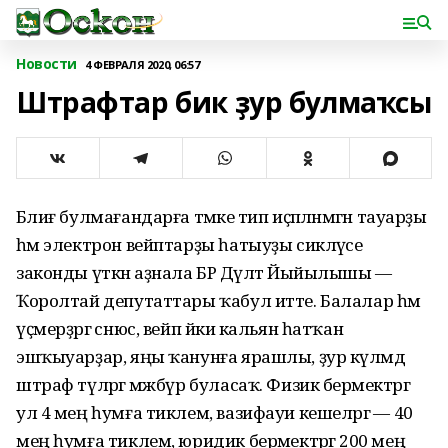
Новости
4 ФЕВРАЛЯ 2020, 06:57
Штрафтар бик ҙур булмаҡсы
Бәлиғ булмағандарға тәмәке тип иҫәпләнмәгән тауарҙы
һәм электрон вейптарҙы һатыуҙы сикләүсе
законды үткән аҙнала БР Дәүләт Йыйылышы —
Ҡоролтай депутаттары ҡабул итте. Балалар һәм
үҫмерҙәргә снюс, вейп йәки кальян һатҡан
эшҡыуарҙар, яңы ҡанунға ярашлы, ҙур күләмдә
штраф түләргә мәжбүр буласаҡ. Физик берәмектәргә
ул 4 мең һумға тиклем, вазифауи кешеләргә — 40
мең һумға тиклем, юридик берәмектәргә 200 мең