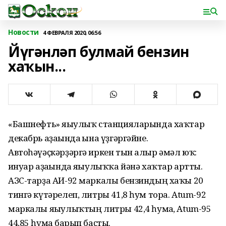
Новости
4 ФЕВРАЛЯ 2020, 06:56
Йүгәнләп булмай бензин
хаҡын...
«Башнефть» яғыулыҡ станцияларында хаҡтар
декабрь аҙағында ғына үҙгәргәйне.
Автоһәүәҫкәрҙәргә иркен тын алыр әмәл юҡ:
ғинуар аҙағында яғыулыҡҡа йәнә хаҡтар артты.
АЗС-тарҙа АИ-92 маркалы бензиндың хаҡы 20
тингә күтәрелеп, литры 41,8 һум тора. Atum-92
маркалы яғыулыҡтың литры 42,4 һумға, Atum-95
44,85 һумға барып баҫты.