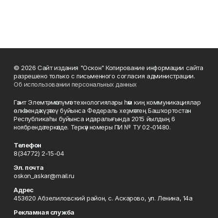
© 2026 Сайт издания "Оскон" Копирование информации сайта
разрешено только с письменного согласия администрации.
Об использовании персональных данных
Гәзит Элемтә, мәғлүмәт технологиялары һәм киң коммуникациялар
өлкәһендә күҙәтеү буйынса Федераль хеҙмәттең Башҡортостан
Республикаһы буйынса идаралығында 2015 йылдың 6
ноябрендә теркәлде. Теркәү номеры ПИ № ТУ 02-01480.
Телефон
8(34772) 2-15-04
Эл. почта
oskon_askar@mail.ru
Адрес
453620 Абзелиловский район, с. Аскарово, ул. Ленина, 14а
Рекламная служба