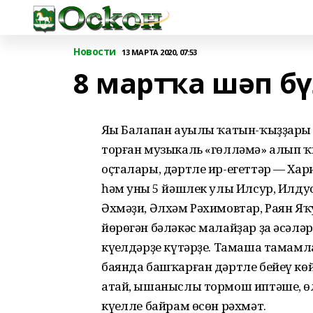
Новости
13 МАРТА 2020, 07:53
8 мартҡа шәп бү
Яңы Балапан ауылы ҡатын-ҡыҙҙары 
торған музыкаль «гөлләмә» алып ҡ
оҫталары, дәртле ир-егеттәр — Хар
һәм уның 5 йәшлек улы Илсур, Илдус
Әхмәҙи, Әлхәм Рәхимовтар, Раян Яҡ
йөрөгән бәләкәс малайҙар ҙа әсәлә
күңелдәрҙе күтәрҙе. Тамаша тамамл
баянда башҡарған дәртле бейеү кө
атай, ышаныслы тормош иптәше, өл
күңелле байрам өсөн рәхмәт.