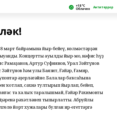
+18 °С
Антитеррор
Облачно
ләк!
8 март байрамына йыр-бейеү, көлмәстәрҙән
ыуанды. Концертты ауылдың йыр-моң, нәфис һүҙ
ис Рамаҙанов, Артур Суфиянов, Урал Зәйтүнов
 Зәйтүнов һәм улы Баязит, Ғәйәр, Ғамир,
уповтар әҙерләгәйне. Балалар баҡсаһына
рен ҡотлап, сәхнә тултырып йырлап, бейеп,
анғас та халыҡ таралышмай, Ғәйәр Рәхимовтың
йҙәренә рәхәтләнеп тыпырлатты. Абруйлы
гөлө йорт хужалары булған ир-егеттәргә