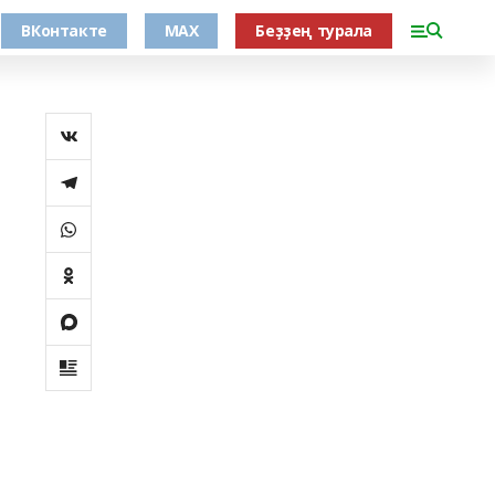
ВКонтакте
MAX
Беҙҙең турала