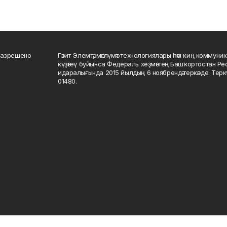
разрешено
Гәзит Элемтә, мәғлүмәт технологиялары һәм киң коммуник
күҙәтеү буйынса Федераль хеҙмәттең Башҡортостан Р
идаралығында 2015 йылдың 6 ноябрендә теркәлде. Тер
01480.