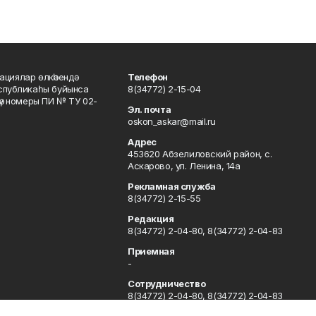
ациялар өлкәһендә
Телефон
еспубликаһы буйынса
8(34772) 2-15-04
кәү номеры ПИ № ТУ 02-
Эл. почта
oskon_askar@mail.ru
Адрес
453620 Абзелиловский район, с.
Аскарово, ул. Ленина, 14а
Рекламная служба
8(34772) 2-15-55
Редакция
8(34772) 2-04-80, 8(34772) 2-04-83
Приемная
-
Сотрудничество
8(34772) 2-04-80, 8(34772) 2-04-83
Отдел кадров