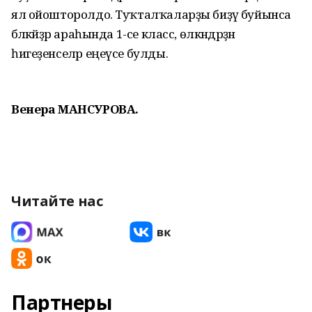
ял ойошторолдо. Туҡталҡаларҙы биҙәү буйынса
бәләкәйҙәр араһында 1-се класс, өлкәндәрҙән
һигеҙенселәр еңеүсе булды.
Венера МАНСУРОВА.
Читайте нас
Партнеры