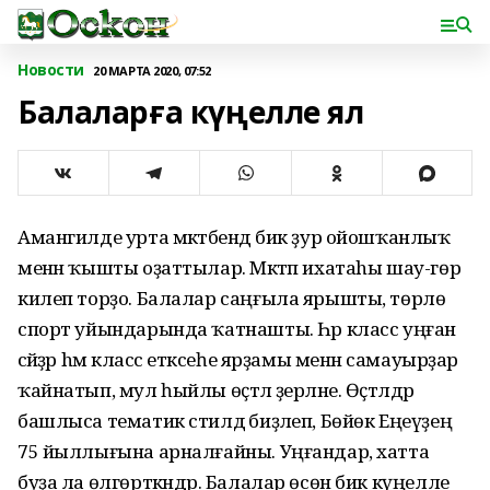
Новости
20 МАРТА 2020, 07:52
Балаларға күңелле ял
Амангилде урта мәктәбендә бик ҙур ойошҡанлыҡ
менән ҡышты оҙаттылар. Мәктәп ихатаhы шау-гөр
килеп торҙо. Балалар саңғыла ярышты, төрлө
спорт уйындарында ҡатнашты. Һәр класс уңған
әсәйҙәр hәм класс етәксеһе ярҙамы менән самауырҙар
ҡайнатып, мул һыйлы өҫтәл әҙерләне. Өҫтәлдәр
башлыса тематик стилдә биҙәлеп, Бөйөк Еңеүҙең
75 йыллығына арналғайны. Уңғандар, хатта
буҙа ла өлгөрткәндәр. Балалар өсөн бик күңелле