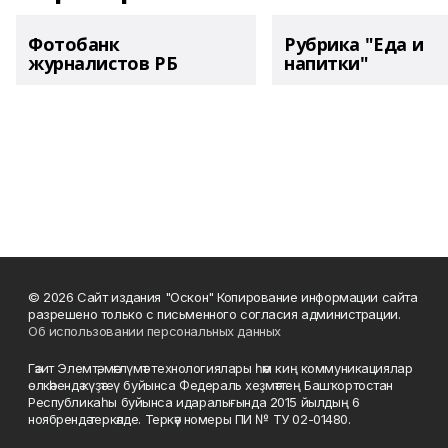
Фотобанк
Рубрика "Еда и
журналистов РБ
напитки"
© 2026 Сайт издания "Оскон" Копирование информации сайта
разрешено только с письменного согласия администрации.
Об использовании персональных данных
Гәзит Элемтә, мәғлүмәт технологиялары һәм киң коммуникациялар
өлкәһендә күҙәтеү буйынса Федераль хеҙмәттең Башҡортостан
Республикаһы буйынса идаралығында 2015 йылдың 6
ноябрендә теркәлде. Теркәү номеры ПИ № ТУ 02-01480.