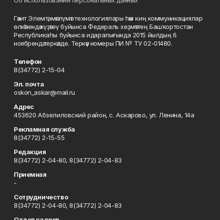
Об использовании персональных данных
Гәзит Элемтә, мәғлүмәт технологиялары һәм киң коммуникациялар
өлкәһендә күҙәтеү буйынса Федераль хеҙмәттең Башҡортостан
Республикаһы буйынса идаралығында 2015 йылдың 6
ноябрендә теркәлде. Теркәү номеры ПИ № ТУ 02-01480.
Телефон
8(34772) 2-15-04
Эл. почта
oskon_askar@mail.ru
Адрес
453620 Абзелиловский район, с. Аскарово, ул. Ленина, 14а
Рекламная служба
8(34772) 2-15-55
Редакция
8(34772) 2-04-80, 8(34772) 2-04-83
Приемная
-
Сотрудничество
8(34772) 2-04-80, 8(34772) 2-04-83
Отдел кадров