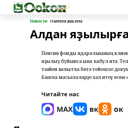
Новости
17 АПРЕЛЯ 2020, 07:50
Алдан яҙылырға
Пенсия фонды идаралығының клиен
яҙылыу буйынса ғына ҡабул итә. Те
тәғәйен ваҡытҡа бөтә тейешле доку
Башҡа мәсьәләләрҙе хәл итеү өсөн
Читайте нас