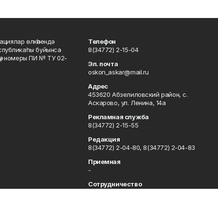
ациялар өлкәһендә
Телефон
еспубликаһы буйынса
8(34772) 2-15-04
кәү номеры ПИ № ТУ 02-
Эл. почта
oskon_askar@mail.ru
Адрес
453620 Абзелиловский район, с.
Аскарово, ул. Ленина, 14а
Рекламная служба
8(34772) 2-15-55
Редакция
8(34772) 2-04-80, 8(34772) 2-04-83
Приемная
-
Сотрудничество
8(34772) 2-04-80, 8(34772) 2-04-83
Отдел кадров
8(34772) 2-11-85