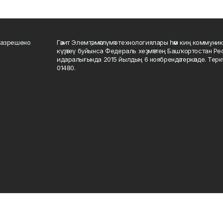
разрешено
Гәзит Элемтә, мәғлүмәт технологиялары һәм киң коммуник
күҙәтеү буйынса Федераль хеҙмәттең Башҡортостан Р
идаралығында 2015 йылдың 6 ноябрендә теркәлде. Тер
01480.