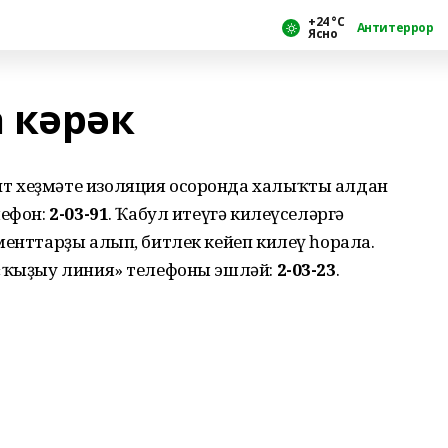
+24 °С
Антитеррор
Ясно
 кәрәк
т хеҙмәте изоляция осоронда халыҡты алдан
лефон:
2-03-91
. Ҡабул итеүгә килеүселәргә
менттарҙы алып, битлек кейеп килеү һорала.
 «ҡыҙыу линия» телефоны эшләй:
2-03-23
.