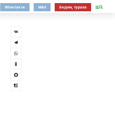
ВКонтакте
MAX
Беҙҙең турала