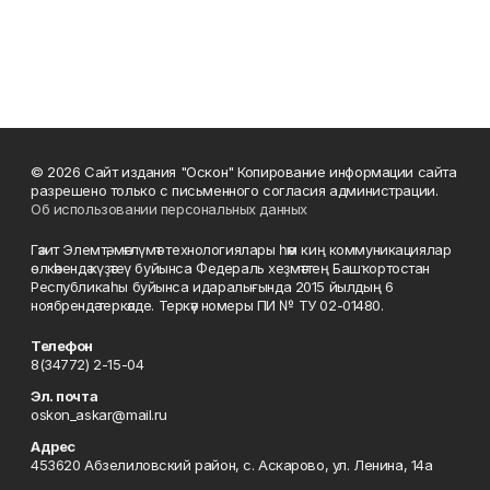
© 2026 Сайт издания "Оскон" Копирование информации сайта
разрешено только с письменного согласия администрации.
Об использовании персональных данных
Гәзит Элемтә, мәғлүмәт технологиялары һәм киң коммуникациялар
өлкәһендә күҙәтеү буйынса Федераль хеҙмәттең Башҡортостан
Республикаһы буйынса идаралығында 2015 йылдың 6
ноябрендә теркәлде. Теркәү номеры ПИ № ТУ 02-01480.
Телефон
8(34772) 2-15-04
Эл. почта
oskon_askar@mail.ru
Адрес
453620 Абзелиловский район, с. Аскарово, ул. Ленина, 14а