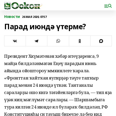
Новости
26 МАЯ 2020, 07:57
Парад июндә үтерме?
Президент Хөкүмәтенән хәбәр итеүҙәренсә, 9
майҙа билдәләнмәгән Еңеү парадын июнь
айында ойоштороу мөмкинлеге ҡарала.
«Фронттан ҡайтҡан яугирҙәр тәүге тапҡыр
парад менән 24 июндә үткән. Тантаналы
сараларҙы ошо көнгә тәғәйенләргә була, — тип яҙа
үҙәк киң мәғлүмәт саралары. — Шаршамбыға
тура килгән 24 июнде ял булараҡ билдәләп, РФ
Конституцияһы өсөн тауыш биреүҙе лә бер көндө