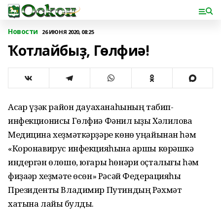
Новости
26 ИЮНЯ 2020, 08:25
Ҡотлайбыҙ, Гөлфиә!
Асҡар үҙәк район дауаханаһының табип-
инфекционисы Гөлфиә Фәнил ҡыҙы Хәлилова
Медицина хеҙмәткәрҙәре көнө уңайынан һәм
«Коронавирус инфекцияһына ҡаршы көрәшкә
индергән өлөшө, юғары һөнәри оҫталығы һәм
фиҙаҡәр хеҙмәте өсөн» Рәсәй Федерацияһы
Президенты Владимир Путиндың Рәхмәт
хатына лайыҡ булды.