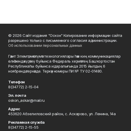
© 2026 Сайт издания "Оскон" Копирование информации сайта
разрешено только с письменного согласия администрации.
Об использовании персональных данных
Гәзит Элемтә, мәғлүмәт технологиялары һәм киң коммуникациялар
өлкәһендә күҙәтеү буйынса Федераль хеҙмәттең Башҡортостан
Республикаһы буйынса идаралығында 2015 йылдың 6
ноябрендә теркәлде. Теркәү номеры ПИ № ТУ 02-01480.
Телефон
8(34772) 2-15-04
Эл. почта
oskon_askar@mail.ru
Адрес
453620 Абзелиловский район, с. Аскарово, ул. Ленина, 14а
Рекламная служба
8(34772) 2-15-55