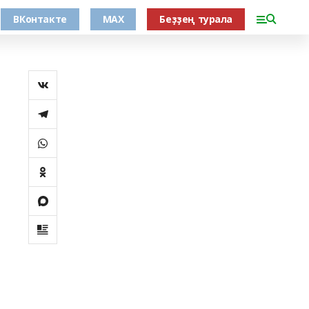
ВКонтакте
MAX
Беҙҙең турала