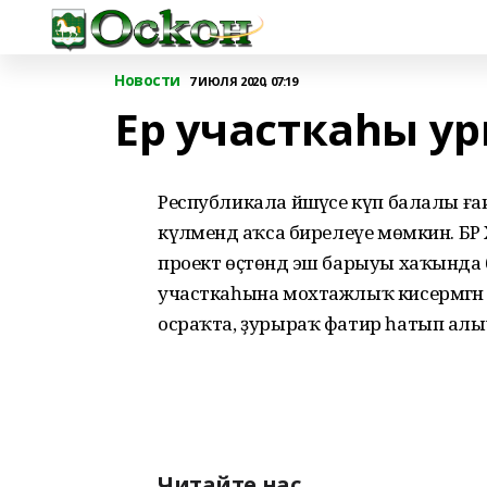
Новости
7 ИЮЛЯ 2020, 07:19
Ер участкаһы у
Республикала йәшәүсе күп балалы ға
күләмендә аҡса бирелеүе мөмкин. БР
проект өҫтөндә эш барыуы хаҡында 
участкаһына мохтажлыҡ кисермәгән к
осраҡта, ҙурыраҡ фатир һатып алыу
Читайте нас