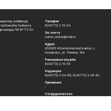
ациялар өлкәһендә
Телефон
еспубликаһы буйынса
8(34772) 2-15-04
кәү номеры ПИ № ТУ 02-
Эл. почта
oskon_askar@mail.ru
Адрес
453620 Абзелиловский район, с.
Аскарово, ул. Ленина, 14а
Рекламная служба
8(34772) 2-15-55
Редакция
8(34772) 2-04-80, 8(34772) 2-04-83
Приемная
-
Сотрудничество
8(34772) 2-04-80, 8(34772) 2-04-83
Отдел кадров
8(34772) 2-11-85