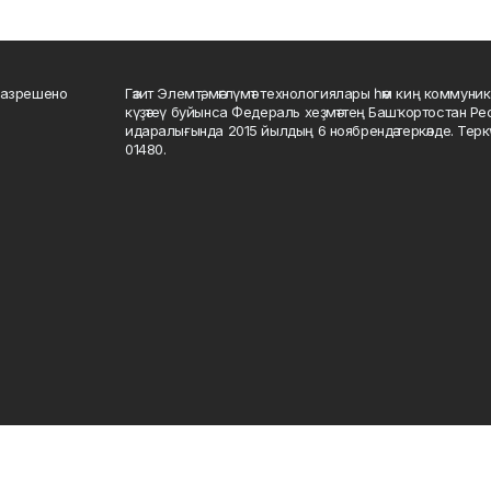
разрешено
Гәзит Элемтә, мәғлүмәт технологиялары һәм киң коммуник
күҙәтеү буйынса Федераль хеҙмәттең Башҡортостан Р
идаралығында 2015 йылдың 6 ноябрендә теркәлде. Тер
01480.