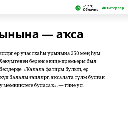
+17 °С
Антитеррор
Облачно
рынына — аҡса
иләләргә ер участкаһы урынына 250 мең һум
 Хөкүмәтенең беренсе вице-премьеры был
белдерҙе. «Ҡалала фатиры булып, ер
үп балалы ғаиләләргә, аҡсалата түләм булған
 мөмкинлеге буласаҡ», — тине ул.