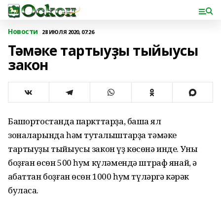
Новости
28 ИЮЛЯ 2020, 07:26
Тәмәке тартыуҙы тыйыусы
закон
Башҡортостанда паркттарҙа, башҡа ял
зоналарында һәм туҡталыштарҙа тәмәке
тартыуҙы тыйыусы закон үҙ көсөнә инде. Уны
боҙған өсөн 500 һум күләмендә штраф янай, ә
ҡабаттан боҙған өсөн 1000 һум түләргә кәрәк
буласаҡ.