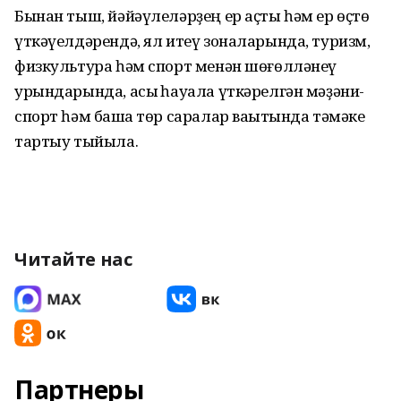
Бынан тыш, йәйәүлеләрҙең ер аҫты һәм ер өҫтө
үткәүелдәрендә, ял итеү зоналарында, туризм,
физкультура һәм спорт менән шөғөлләнеү
урындарында, асыҡ һауала үткәрелгән мәҙәни-
спорт һәм башҡа төр саралар ваҡытында тәмәке
тартыу тыйыла.
Читайте нас
Партнеры