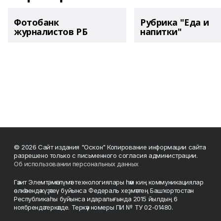
Фотобанк
Рубрика "Еда и
журналистов РБ
напитки"
© 2026 Сайт издания "Оскон" Копирование информации сайта
разрешено только с письменного согласия администрации.
Об использовании персональных данных
Гәзит Элемтә, мәғлүмәт технологиялары һәм киң коммуникациялар
өлкәһендә күҙәтеү буйынса Федераль хеҙмәттең Башҡортостан
Республикаһы буйынса идаралығында 2015 йылдың 6
ноябрендә теркәлде. Теркәү номеры ПИ № ТУ 02-01480.