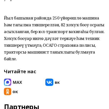
Йыл башынан районда 250 үҙйөрөшлө машина
һәм тағылма тикшерелгән, 82 хоҡуҡ боҙоу осрағы
асыҡланған, бер юл-транспорт ваҡиғаһы булған.
Хоҡуҡ боҙоуҙар нигеҙҙә дәүләт теркәүе һәм техник
тикшереү үтмәүгә, ОСАГО страховка полисы,
тракторсы-машинист таныҡлығы булмауға
бәйле.
Читайте нас
Партнеры