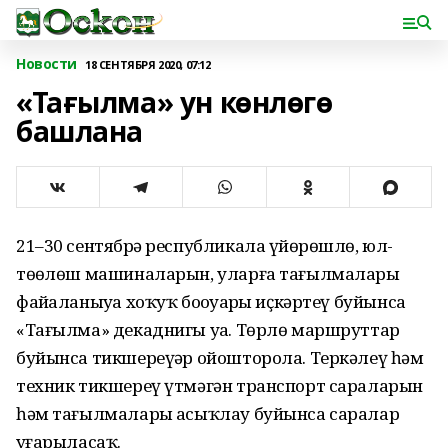
Новости
18 СЕНТЯБРЯ 2020, 07:12
«Тағылма» ун көнлөгө
башлана
21–30 сентябрҙә республикала үҙйөрөшлө, юл-
төҙөлөш машиналарын, уларға тағылмаларҙы
файҙаланыуҙа хоҡуҡ боҙоуҙарҙы иҫкәртеү буйынса
«Тағылма» декаднигы уҙа. Төрлө маршруттар
буйынса тикшереүҙәр ойошторола. Теркәлеү һәм
техник тикшереү үтмәгән транспорт сараларын
һәм тағылмаларҙы асыҡлау буйынса саралар
уҙғарыласаҡ.