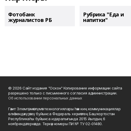
Фотобанк
Рубрика "Еда и
журналистов РБ
напитки"
© 2026 Сайт издания "Оскон" Копирование информации сайта
разрешено только с письменного согласия администрации.
Об использовании персональных данных
Гәзит Элемтә, мәғлүмәт технологиялары һәм киң коммуникациялар
өлкәһендә күҙәтеү буйынса Федераль хеҙмәттең Башҡортостан
Республикаһы буйынса идаралығында 2015 йылдың 6
ноябрендә теркәлде. Теркәү номеры ПИ № ТУ 02-01480.