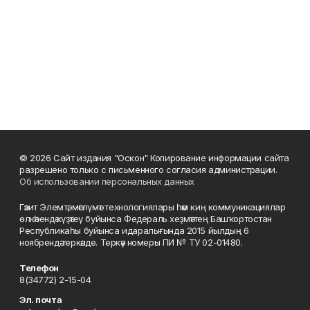
© 2026 Сайт издания "Оскон" Копирование информации сайта
разрешено только с письменного согласия администрации.
Об использовании персональных данных
Гәзит Элемтә, мәғлүмәт технологиялары һәм киң коммуникациялар
өлкәһендә күҙәтеү буйынса Федераль хеҙмәттең Башҡортостан
Республикаһы буйынса идаралығында 2015 йылдың 6
ноябрендә теркәлде. Теркәү номеры ПИ № ТУ 02-01480.
Телефон
8(34772) 2-15-04
Эл. почта