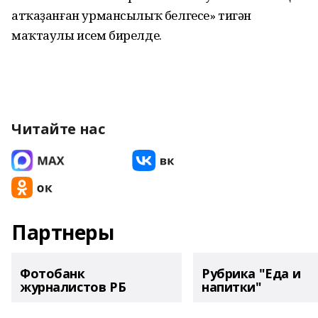
атҡаҙанған урмансылыҡ белгесе» тигән
маҡтаулы исем бирелде.
Читайте нас
Партнеры
Фотобанк
Рубрика "Еда и
журналистов РБ
напитки"