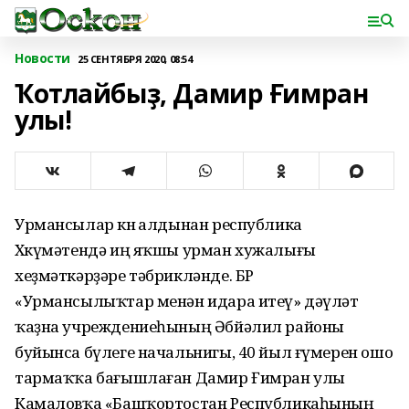
Новости
25 СЕНТЯБРЯ 2020, 08:54
Ҡотлайбыҙ, Дамир Ғимран
улы!
Урмансылар көнө алдынан республика
Хөкүмәтендә иң яҡшы урман хужалығы
хеҙмәткәрҙәре тәбрикләнде. БР
«Урмансылыҡтар менән идара итеү» дәүләт
ҡаҙна учреждениеһының Әбйәлил районы
буйынса бүлеге начальнигы, 40 йыл ғүмерен ошо
тармаҡҡа бағышлаған Дамир Ғимран улы
Камаловҡа «Башҡортостан Республикаһының