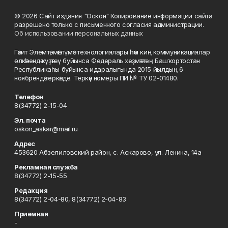
© 2026 Сайт издания "Оскон" Копирование информации сайта
разрешено только с письменного согласия администрации.
Об использовании персональных данных
Гәзит Элемтә, мәғлүмәт технологиялары һәм киң коммуникациялар
өлкәһендә күҙәтеү буйынса Федераль хеҙмәттең Башҡортостан
Республикаһы буйынса идаралығында 2015 йылдың 6
ноябрендә теркәлде. Теркәү номеры ПИ № ТУ 02-01480.
Телефон
8(34772) 2-15-04
Эл. почта
oskon_askar@mail.ru
Адрес
453620 Абзелиловский район, с. Аскарово, ул. Ленина, 14а
Рекламная служба
8(34772) 2-15-55
Редакция
8(34772) 2-04-80, 8(34772) 2-04-83
Приемная
-