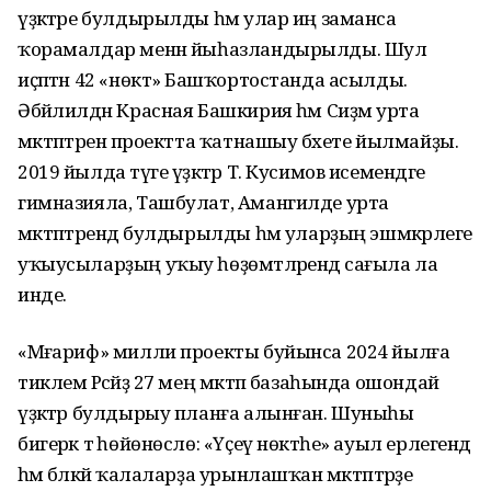
үҙәктәре булдырылды һәм улар иң заманса
ҡорамалдар менән йыһазландырылды. Шул
иҫәптән 42 «нөктә» Башҡортостанда асылды.
Әбйәлилдән Красная Башкирия һәм Сиҙәм урта
мәктәптәренә проектта ҡатнашыу бәхете йылмайҙы.
2019 йылда тәүге үҙәктәр Т. Кусимов исемендәге
гимназияла, Ташбулат, Амангилде урта
мәктәптәрендә булдырылды һәм уларҙың эшмәкәрлеге
уҡыусыларҙың уҡыу һөҙөмтәләрендә сағыла ла
инде.
«Мәғариф» милли проекты буйынса 2024 йылға
тиклем Рәсәйҙә 27 мең мәктәп базаһында ошондай
үҙәктәр булдырыу планға алынған. Шуныһы
бигерәк тә һөйөнөслө: «Үҫеү нөктәһе» ауыл ерлегендә
һәм бәләкәй ҡалаларҙа урынлашҡан мәктәптәрҙе