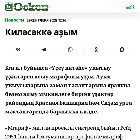
Новости
29 СЕНТЯБРЯ 2020, 12:36
Киләсәккә аҙым
Бөгөн ил буйынса «Үҫеү нөктәһе» уҡытыу
үҙәктәрен асыу марафоны уҙҙы. Ауыл
уҡыусыларына заман талаптарына ярашлы
белем алыу мөмкинлеге биргән үҙәктәр
райондың Красная Башкирия һәм Сиҙәм урта
мәктәптәрендә барлыҡҡа килде.
«Мәғариф» милли проекты сиктәрендә быйыл Рәсәйҙә
2951 һанлы һәм гуманитар профилле мәғариф