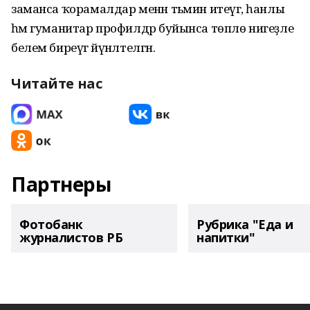
заманса ҡорамалдар менән тәьмин итеүгә, һанлы
һәм гуманитар профилдәр буйынса төплө нигеҙле
белем биреүгә йүнәлтелгән.
Читайте нас
Партнеры
Фотобанк
Рубрика "Еда и
журналистов РБ
напитки"