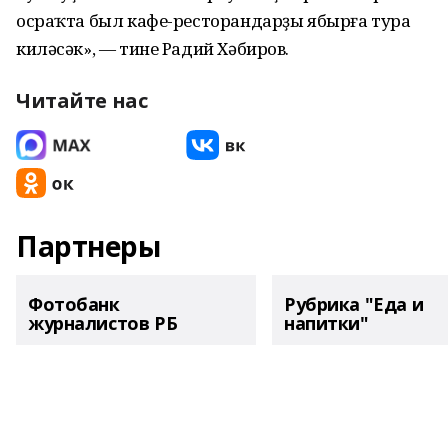
осраҡта был кафе-ресторандарҙы ябырға тура
киләсәк», — тине Радий Хәбиров.
Читайте нас
Партнеры
Фотобанк
Рубрика "Еда и
журналистов РБ
напитки"