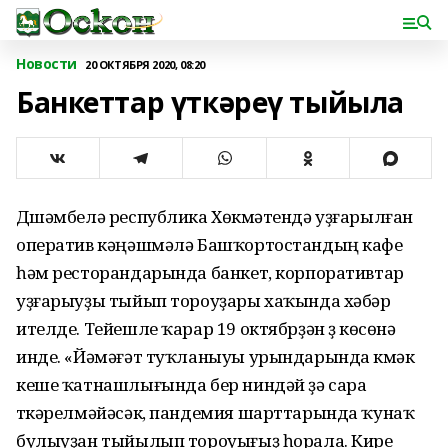
Новости
20 ОКТЯБРЯ 2020, 08:20
Банкеттар үткәреү тыйыла
Дүшәмбелә республика Хөкүмәтендә уҙғарылған
оператив кәңәшмәлә Башҡортостандың кафе
һәм ресторандарында банкет, корпоративтар
уҙғарыуҙы тыйып тороуҙары хаҡында хәбәр
ителде. Тейешле ҡарар 19 октябрҙән үҙ көсөнә
инде. «Йәмәғәт туҡланыуы урындарында күмәк
кеше ҡатнашлығында бер ниндәй ҙә сара
үткәрелмәйәсәк, пандемия шарттарында ҡунаҡ
булыуҙан тыйылып тороуығыҙ һорала. Кире