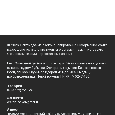
© 2026 Сайт издания "Оскон" Копирование информации сайта
разрешено только с письменного согласия администрации.
Об использовании персональных данных
Гәзит Элемтә, мәғлүмәт технологиялары һәм киң коммуникациялар
өлкәһендә күҙәтеү буйынса Федераль хеҙмәттең Башҡортостан
Республикаһы буйынса идаралығында 2015 йылдың 6
ноябрендә теркәлде. Теркәү номеры ПИ № ТУ 02-01480.
Телефон
8(34772) 2-15-04
Эл. почта
oskon_askar@mail.ru
Адрес
453620 Абзелиловский район, с. Аскарово, ул. Ленина, 14а