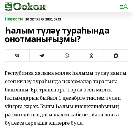
Новости
30 ОКТЯБРЯ 2020, 07:13
Һалым түләү тураһында
онотманығыҙмы?
Республика халҡына милек һалымы түләү ваҡыты
етеп килеү тураһында иҫкәрмәләр таратыла
башланы. Ер, транспорт, торлаҡ өсөн милек
һалымдарын быйыл 1 декабргә тиклем түләп
ҡуйырға кәрәк. Быны Һалым инспекцияһының
рәсми сайтындағы шәхси кабинет йәки почта
бүлексәләре аша эшләргә була.