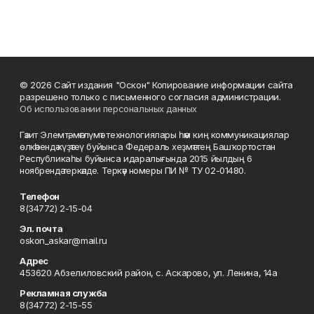
© 2026 Сайт издания "Оскон" Копирование информации сайта
разрешено только с письменного согласия администрации.
Об использовании персональных данных
Гәзит Элемтә, мәғлүмәт технологиялары һәм киң коммуникациялар
өлкәһендә күҙәтеү буйынса Федераль хеҙмәттең Башҡортостан
Республикаһы буйынса идаралығында 2015 йылдың 6
ноябрендә теркәлде. Теркәү номеры ПИ № ТУ 02-01480.
Телефон
8(34772) 2-15-04
Эл. почта
oskon_askar@mail.ru
Адрес
453620 Абзелиловский район, с. Аскарово, ул. Ленина, 14а
Рекламная служба
8(34772) 2-15-55