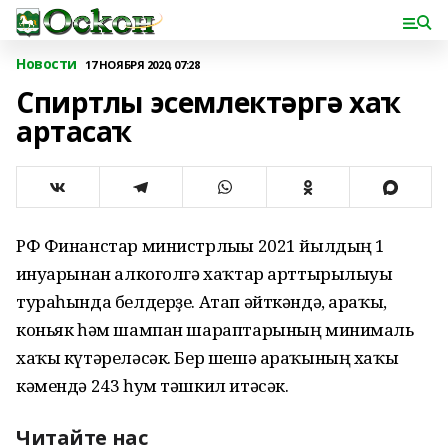
Новости
17 НОЯБРЯ 2020, 07:28
Спиртлы эсемлектәргә хаҡ
артасаҡ
РФ Финанстар министрлығы 2021 йылдың 1
ғинуарынан алкоголгә хаҡтар арттырылыуы
тураһында белдерҙе. Атап әйткәндә, араҡы,
коньяк һәм шампан шараптарының минималь
хаҡы күтәреләсәк. Бер шешә араҡының хаҡы
кәмендә 243 һум тәшкил итәсәк.
Читайте нас