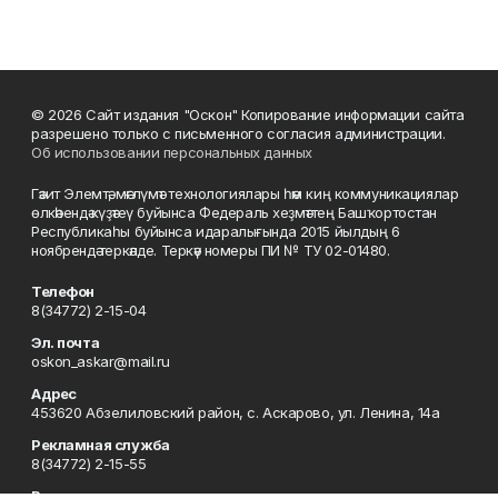
© 2026 Сайт издания "Оскон" Копирование информации сайта
разрешено только с письменного согласия администрации.
Об использовании персональных данных
Гәзит Элемтә, мәғлүмәт технологиялары һәм киң коммуникациялар
өлкәһендә күҙәтеү буйынса Федераль хеҙмәттең Башҡортостан
Республикаһы буйынса идаралығында 2015 йылдың 6
ноябрендә теркәлде. Теркәү номеры ПИ № ТУ 02-01480.
Телефон
8(34772) 2-15-04
Эл. почта
oskon_askar@mail.ru
Адрес
453620 Абзелиловский район, с. Аскарово, ул. Ленина, 14а
Рекламная служба
8(34772) 2-15-55
Редакция