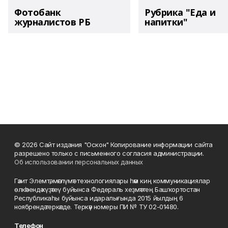
Фотобанк
Рубрика "Еда и
журналистов РБ
напитки"
© 2026 Сайт издания "Оскон" Копирование информации сайта
разрешено только с письменного согласия администрации.
Об использовании персональных данных
Гәзит Элемтә, мәғлүмәт технологиялары һәм киң коммуникациялар
өлкәһендә күҙәтеү буйынса Федераль хеҙмәттең Башҡортостан
Республикаһы буйынса идаралығында 2015 йылдың 6
ноябрендә теркәлде. Теркәү номеры ПИ № ТУ 02-01480.
Телефон