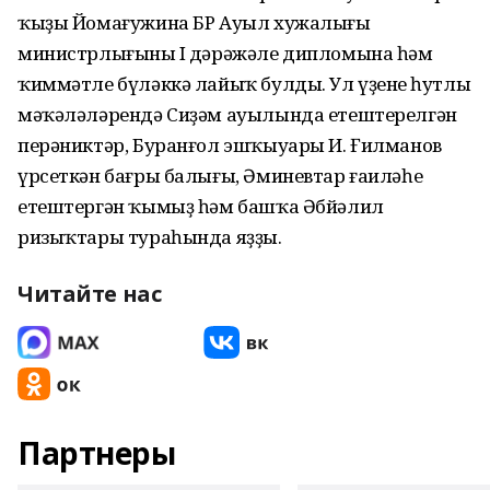
ҡыҙы Йомағужина БР Ауыл хужалығы
министрлығының I дәрәжәле дипломына һәм
ҡиммәтле бүләккә лайыҡ булды. Ул үҙенең һутлы
мәҡәләләрендә Сиҙәм ауылында етештерелгән
перәниктәр, Буранғол эшҡыуары И. Ғилманов
үрсеткән бағры балығы, Әминевтар ғаиләһе
етештергән ҡымыҙ һәм башҡа Әбйәлил
ризыҡтары тураһында яҙҙы.
Читайте нас
Партнеры