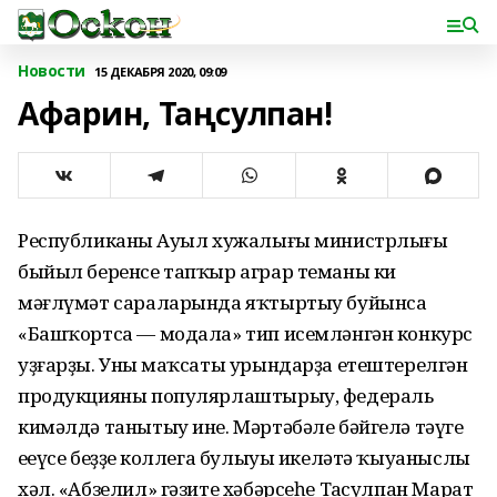
Новости
15 ДЕКАБРЯ 2020, 09:09
Афарин, Таңсулпан!
Республиканың Ауыл хужалығы министрлығы
быйыл беренсе тапҡыр аграр теманы киң
мәғлүмәт сараларында яҡтыртыу буйынса
«Башҡортса — модала» тип исемләнгән конкурс
уҙғарҙы. Уның маҡсаты урындарҙа етештерелгән
продукцияны популярлаштырыу, федераль
кимәлдә танытыу ине. Мәртәбәле бәйгелә тәүге
еңеүсе беҙҙең коллега булыуы икеләтә ҡыуаныслы
хәл. «Абзелил» гәзите хәбәрсеһе Таңсулпан Марат