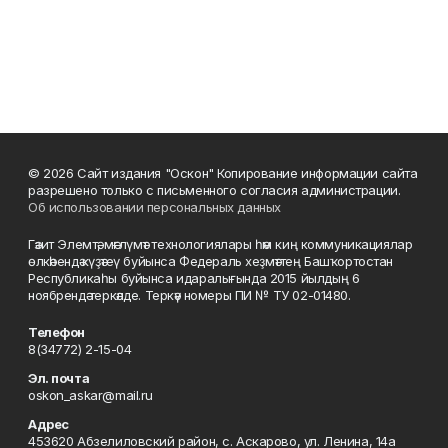
© 2026 Сайт издания "Оскон" Копирование информации сайта
разрешено только с письменного согласия администрации.
Об использовании персональных данных
Гәзит Элемтә, мәғлүмәт технологиялары һәм киң коммуникациялар
өлкәһендә күҙәтеү буйынса Федераль хеҙмәттең Башҡортостан
Республикаһы буйынса идаралығында 2015 йылдың 6
ноябрендә теркәлде. Теркәү номеры ПИ № ТУ 02-01480.
Телефон
8(34772) 2-15-04
Эл. почта
oskon_askar@mail.ru
Адрес
453620 Абзелиловский район, с. Аскарово, ул. Ленина, 14а