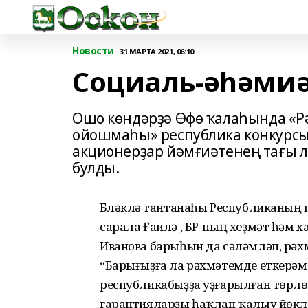
Новости
31 МАРТА 2021, 06:10
Социаль-әһәмиә
Ошо көндәрҙә Өфө ҡалаһында «Р
ойошмаһы» республика конкурсын
акционерҙар йәмғиәтенең тағы л
булды.
Бүләкләү тантанаһы Республиканың п
сарала Ғаилә , БР-ның хеҙмәт һәм
Иванова барыһын да сәләмләп, рәхмә
“Барығыҙға ла рәхмәтемде еткерәм
республикабыҙҙа уҙғарылған төрлө 
гарантияларҙы һаҡлап ҡалыу йөклә