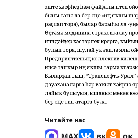
эште хәүефһеҙ һәм файҙалы итеп о
быны тағы ла бер еңеү «иң яҡшы ш
раҫлап тора), былар барыһы ла -у
Өҫтәмә медицина страховкалау про
ниндәйҙер хәстәрлек күрергә, ҡыйы
булып тора, шулай уҡ ғаилә ялы о
Предприятиеның коллектив килешеүе
нисә тапҡыр иң яҡшы тармаҡтарҙы
Быларҙан тыш, “Транснефть-Урал”
дауаханаларға һәр ваҡыт хәйриә я
лайыҡ булыуын, ышаныс менән юға
бер еңеү тип атарға була.
Читайте нас