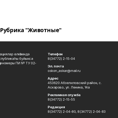
Рубрика "Животные"
ациялар өлкәһендә
Телефон
еспубликаһы буйынса
8(34772) 2-15-04
кәү номеры ПИ № ТУ 02-
Эл. почта
oskon_askar@mail.ru
Адрес
453620 Абзелиловский район, с.
Аскарово, ул. Ленина, 14а
Рекламная служба
8(34772) 2-15-55
Редакция
8(34772) 2-04-80, 8(34772) 2-04-83