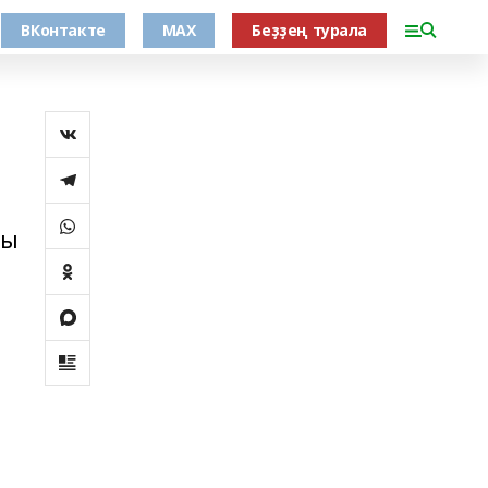
ВКонтакте
MAX
Беҙҙең турала
ны