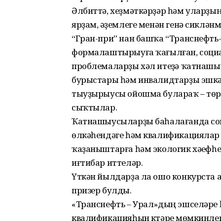
Әлбиттә, хеҙмәткәрҙәр һәм уларҙы
ярҙам, әүҙемлеге менән генә сикләнм
“Гран-при” нан башҡа “Транснефть
формалаштырыуға ҡағылған, социал
проблемаларҙы хәл итеүҙә ҡатнашыу
бурыстары һәм инвалидтарҙы эшк
тыуҙырыусы ойошма булараҡ – төр
сыҡтылар.
Ҡатнашыусыларҙы баһалағанда соци
өлкәһендәге һәм квалификациялар к
ҡаҙаныштарға һәм экологик хәүефһ
иғтибар иттеләр.
Үткән йылдарҙа ла ошо конкурста а
призер булды.
«Транснефть – Урал»дың эшселәре һ
квалификацияһын күтәреү мөмкинлег