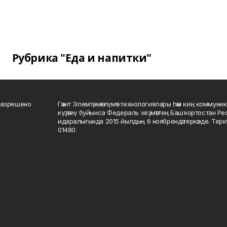
Рубрика "Еда и напитки"
разрешено
Гәзит Элемтә, мәғлүмәт технологиялары һәм киң коммуник
күҙәтеү буйынса Федераль хеҙмәттең Башҡортостан Р
идаралығында 2015 йылдың 6 ноябрендә теркәлде. Тер
01480.