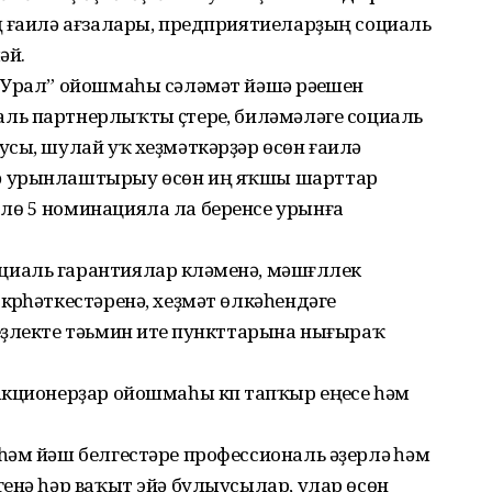
ң ғаилә ағзалары, предприятиеларҙың социаль
әй.
-Урал” ойошмаһы сәләмәт йәшәү рәүешен
ь партнерлыҡты үҫтереү, биләмәләге социаль
сы, шулай уҡ хеҙмәткәрҙәр өсөн ғаилә
ә урынлаштырыу өсөн иң яҡшы шарттар
лө 5 номинацияла ла беренсе урынға
аль гарантиялар күләменә, мәшғүллек
үрһәткестәренә, хеҙмәт өлкәһендәге
еҙлекте тәьмин итеү пункттарына нығыраҡ
кционерҙар ойошмаһы күп тапҡыр еңеүсе һәм
әм йәш белгестәре профессиональ әҙерләү һәм
енә һәр ваҡыт эйә булыусылар, улар өсөн