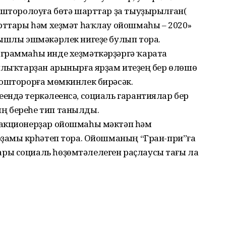
йошторолоуға бөтә шарттар ҙа тыуҙырылған(
арттары һәм хеҙмәт һаҡлау ойошмаһы – 2020»
ңышлы эшмәкәрлек нигеҙе булып тора.
граммаһы инде хеҙмәткәрҙәргә ҡарата
нлыҡтарҙан арынырға ярҙам итеүҙең бер өлөшө
йошторорға мөмкинлек бирәсәк.
ндә теркәлеүенсә, социаль гарантиялар бер
ң береһе тип танылды.
 акционерҙар ойошмаһы мәктәп һәм
рҙамы күрһәтеп тора. Ойошманың “Гран-при”ға
ры социаль һөҙөмтәлелеген раҫлаусы тағы ла