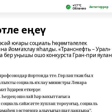
+17 °С
Антитеррор
Облачно
тле еңеү
әсәй юғары социаль һөҙөмтәлелек
а йомғаҡлау яһалды. «Транснефть – Урал»
а бер уңышы ошо конкурста Гран-при яула
рофсоюздар йортонда үтте. Гөрләп үткән был
 халыҡты социаль яҡлау министры Ленара
т һүҙҙәрен еткерҙе:
. Һеҙҙең ошолай һәр ваҡыттағыса
социаль сәйәсәтте хуплап тороуоғыҙ, социаль
мәһен үҙ өҫтөгөҙгә алыуығыҙ шатландыра”.