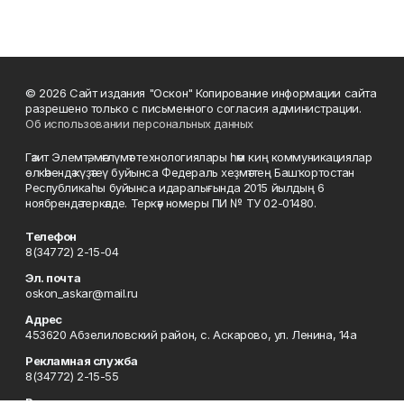
© 2026 Сайт издания "Оскон" Копирование информации сайта
разрешено только с письменного согласия администрации.
Об использовании персональных данных
Гәзит Элемтә, мәғлүмәт технологиялары һәм киң коммуникациялар
өлкәһендә күҙәтеү буйынса Федераль хеҙмәттең Башҡортостан
Республикаһы буйынса идаралығында 2015 йылдың 6
ноябрендә теркәлде. Теркәү номеры ПИ № ТУ 02-01480.
Телефон
8(34772) 2-15-04
Эл. почта
oskon_askar@mail.ru
Адрес
453620 Абзелиловский район, с. Аскарово, ул. Ленина, 14а
Рекламная служба
8(34772) 2-15-55
Редакция