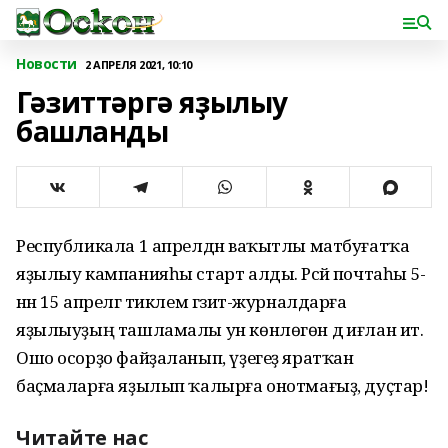
Новости
2 АПРЕЛЯ 2021, 10:10
Гәзиттәргә яҙылыу
башланды
Республикала 1 апрелдән ваҡытлы матбуғатҡа
яҙылыу кампанияһы старт алды. Рәсәй почтаһы 5-
нән 15 апрелгә тиклем гәзит-журналдарға
яҙылыуҙың ташламалы ун көнлөгөн дә иғлан итә.
Ошо осорҙо файҙаланып, үҙегеҙ яратҡан
баҫмаларға яҙылып ҡалырға онотмағыҙ, дуҫтар!
Читайте нас