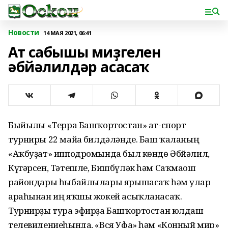
Новости
14 МАЯ 2021, 06:41
Ат сабышы миҙгелен
әбйәлилдәр асасаҡ
Быйылғы «Терра Башҡортостан» ат-спорт
турниры 22 майға билдәләнде. Баш ҡаланың
«Аҡбуҙат» ипподромында был көндө Әбйәлил,
Күгәрсен, Тәтешле, Бишбүләк һәм Саҡмағош
райондары һыбайлылары ярышасаҡ һәм улар
араһынан иң яҡшы жокей асыҡланасаҡ.
Турнирҙы тура эфирҙа Башҡортостан юлдаш
телевидениеһында, «Вся Уфа» һәм «Конный мир»