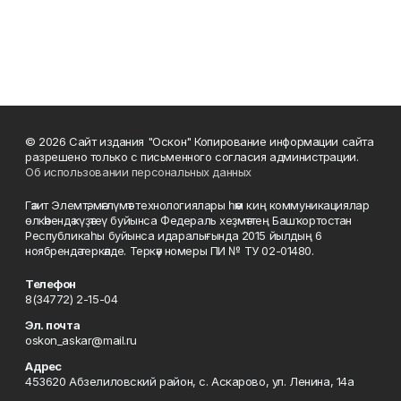
© 2026 Сайт издания "Оскон" Копирование информации сайта
разрешено только с письменного согласия администрации.
Об использовании персональных данных
Гәзит Элемтә, мәғлүмәт технологиялары һәм киң коммуникациялар
өлкәһендә күҙәтеү буйынса Федераль хеҙмәттең Башҡортостан
Республикаһы буйынса идаралығында 2015 йылдың 6
ноябрендә теркәлде. Теркәү номеры ПИ № ТУ 02-01480.
Телефон
8(34772) 2-15-04
Эл. почта
oskon_askar@mail.ru
Адрес
453620 Абзелиловский район, с. Аскарово, ул. Ленина, 14а